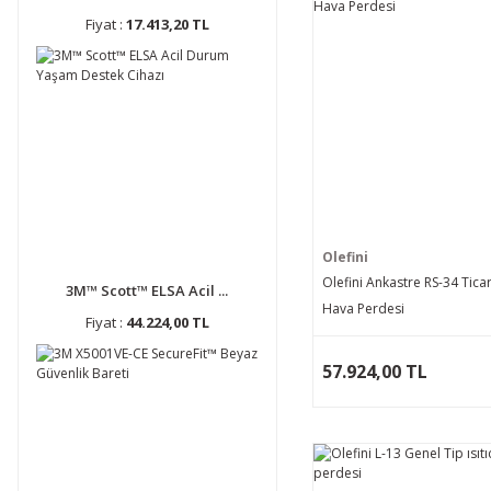
Fiyat :
17.413,20 TL
Olefini
Olefini Ankastre RS-34 Ticari
3M™ Scott™ ELSA Acil ...
Hava Perdesi
Fiyat :
44.224,00 TL
57.924,00 TL