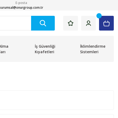
E-posta
kurumsal@onurgroup.com.tr
Alma
İş Güvenliği
İklimlendirme
arı
Kıyafetleri
Sistemleri