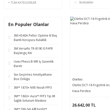
Stoktakiler
TÜM KATEGORILER
En Populer Olanlar
3M H540A Peltor Optime III Baş
Bantlı Koruyucu Kulaklık
3M Versaflo TR-819E IS PAPR
Başlangıç Kiti
Uvex Pheos B-WR İş Güvenlik
Bareti
Sıvı Geçirmez Ameliyathane
Box Önlüğü
Olefini
Olefini DCT-18 Frigofirik Ar
3M™ 1870+ N95 Niosh FFP3
Hava Perdesi
3M™ 1863+ Aura™ FFP3 Tip IIR
Sağlık Solunum Maskesi
26.642,00 TL
3M™ DBI-SALA® ExoFit™