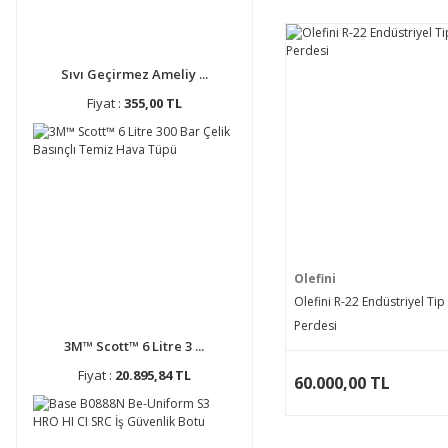
Sıvı Geçirmez Ameliy ...
Fiyat :
355,00 TL
Olefini
Olefini R-22 Endüstriyel Ti
Perdesi
3M™ Scott™ 6 Litre 3 ...
Fiyat :
20.895,84 TL
60.000,00 TL