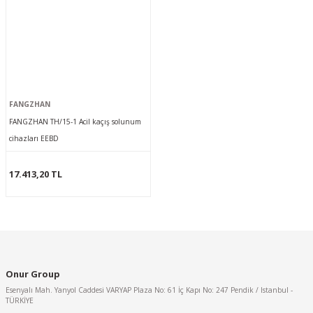
FANGZHAN
FANGZHAN TH/15-1 Acil kaçış solunum
cihazları EEBD
17.413,20 TL
Onur Group
Esenyalı Mah. Yanyol Caddesi VARYAP Plaza No: 61 İç Kapı No: 247 Pendik / Istanbul -
TÜRKİYE