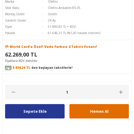
Marka
Olefini
Stok Kodu
Olefini-Ankastre-RS-35
Montaj Ücreti
Ücretli
Garanti Süresi
24 Ay
Fiyat
51.890,83 TL + KDV
Havale
61.646,31 TL (%1,00 havale indirimi)
💳 World Card’a Özel! Vade Farksız 2 Taksit Fırsatı!
62.269,00 TL
Fiyatlara KDV dahildir.
5.934,24 TL
den başlayan taksitlerle!
Sepete Ekle
Hemen Al