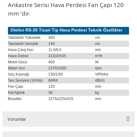
Ankastre Serisi Hava Perdesi Fan Çapı 120
mm 'dir.
Olefini RS-35 Ticari Tip Hava Perdesi Teknik Özellikler
Takılabilir Yükseklik
400
cm
Takılabilir Genişlik
140
cm
Hava Çıkış Hızı
11.0/9.0
m/s
Hava Debisi
3110/2545
m³/h
Motor Gücü
400
W
Motor Hızı
1370/1050
rpm
Güç Kaynağı
230/1/50
V/Ph/Hz
Ses Seviyesi (1m'de)
66/64
dB(A)
Fan Çapı
120
mm
Net Ağırlık
38
kg
Boyutlar
1575x225x525
mm
Yorumlar