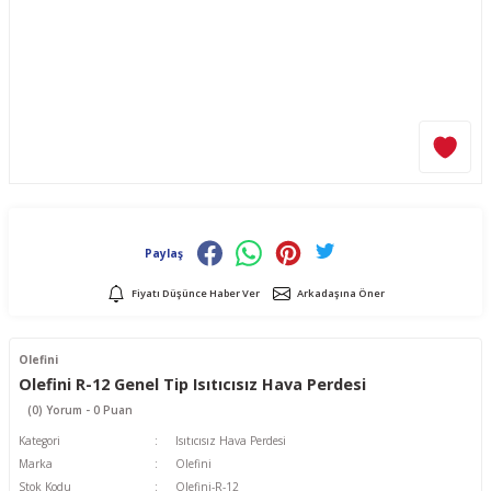
Paylaş
Fiyatı Düşünce Haber Ver
Arkadaşına Öner
Olefini
Olefini R-12 Genel Tip Isıtıcısız Hava Perdesi
(0) Yorum - 0 Puan
Kategori
Isıtıcısız Hava Perdesi
Marka
Olefini
Stok Kodu
Olefini-R-12