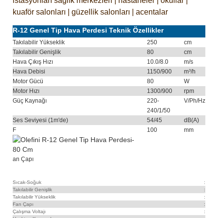
istasyonları sağlık merkezleri | hastaneler | okullar |
kuaför salonları | güzellik salonları | acentalar
R-12 Genel Tip Hava Perdesi Teknik Özellikler
Takılabilir Yükseklik
250
cm
Takılabilir Genişlik
80
cm
Hava Çıkış Hızı
10.0/8.0
m/s
Hava Debisi
1150/900
m³/h
Motor Gücü
80
W
Motor Hızı
1300/900
rpm
Güç Kaynağı
220-
V/Ph/Hz
240/1/50
Ses Seviyesi (1m'de)
54/45
dB(A)
F
100
mm
an Çapı
Sıcak-Soğuk
:
Isıt
Takılabilir Genişlik
:
80
Takılabilir Yükseklik
:
25
Fan Çapı
:
10
Çalışma Voltajı
:
220