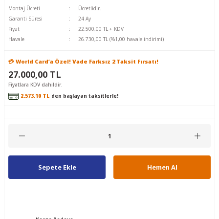
Montaj Ücreti
Ücretlidir.
Garanti Süresi
24 Ay
Fiyat
22.500,00 TL + KDV
Havale
26.730,00 TL (%1,00 havale indirimi)
💳 World Card’a Özel! Vade Farksız 2 Taksit Fırsatı!
27.000,00 TL
Fiyatlara KDV dahildir.
2.573,10 TL
den başlayan taksitlerle!
Sepete Ekle
Hemen Al