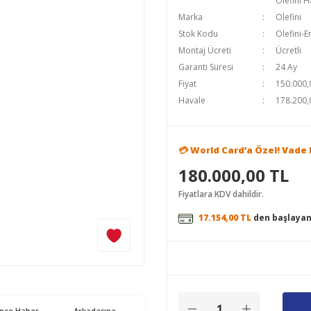
Olefini H
Marka
Olefini
Stok Kodu
Olefini-E
Montaj Ücreti
Ücretli
Garanti Süresi
24 Ay
Fiyat
150.000,
Havale
178.200,
💳 World Card’a Özel! Vade F
180.000,00 TL
Fiyatlara KDV dahildir.
17.154,00 TL
den başlayan 
ünce Haber
Arkadaşına