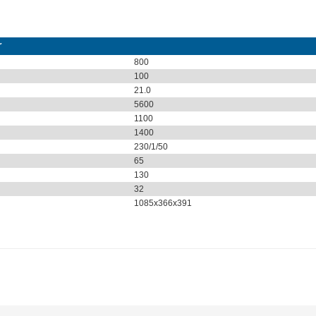
r
800
100
21.0
5600
1100
1400
230/1/50
65
130
32
1085x366x391
larda yetersiz gördüğünüz noktaları öneri formunu kullanarak tarafımıza ile
Bu ürüne ilk yorumu siz yapın!