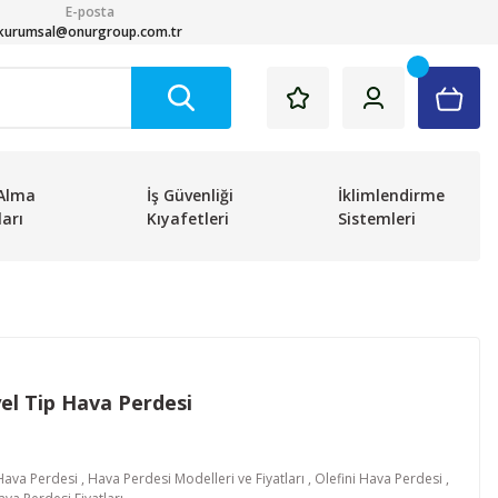
E-posta
kurumsal@onurgroup.com.tr
Alma
İş Güvenliği
İklimlendirme
arı
Kıyafetleri
Sistemleri
yel Tip Hava Perdesi
z Hava Perdesi
,
Hava Perdesi Modelleri ve Fiyatları
,
Olefini Hava Perdesi
,