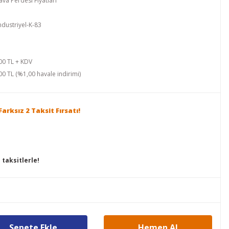
ava Perdesi Fiyatları
ndustriyel-K-83
00 TL + KDV
00 TL (%1,00 havale indirimi)
arksız 2 Taksit Fırsatı!
taksitlerle!
Sepete Ekle
Hemen Al