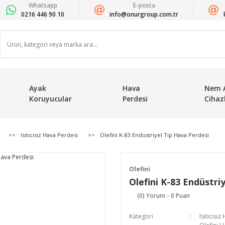
Whatsapp
E-posta
0216 446 90 10
info@onurgroup.com.tr
Ayak
Hava
Nem 
Koruyucular
Perdesi
Cihazl
Isıtıcısız Hava Perdesi
Olefini K-83 Endüstriyel Tip Hava Perdesi
Olefini
Olefini K-83 Endüstri
(0) Yorum - 0 Puan
Kategori
Isıtıcısı