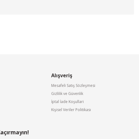
Alışveriş
Mesafeli Satış Sözleşmesi
Gizlilik ve Güvenlik
İptal İade Koşullari
Kişisel Veriler Politikası
Olefini
Olefini K-28 Endüstriyel Tip Isıtıcısız Hava Perdesi
Kaçırmayın!