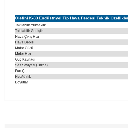
Olefini K-83 Endüstriyel Tip Hava Perdesi Teknik Özellikle
Takılabilir Yükseklik
Takılabilir Genişlik
Hava Çıkış Hızı
Hava Debisi
Motor Gücü
Motor Hızı
Güç Kaynağı
Ses Seviyesi (1m'de)
Fan Çapı
Net Ağırlık
Boyutlar
Bu ürünün fiyat bilgisi, resim, ürün açıklamalarında ve diğer konu
Görüş ve önerileriniz için teşekkür ederiz.