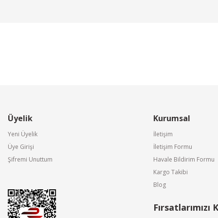
Yorum Yaz
Üyelik
Kurumsal
Gönder
Yeni Üyelik
İletişim
Üye Girişi
İletişim Formu
Şifremi Unuttum
Havale Bildirim Formu
Olefini
Kargo Takibi
striyel Tip Hava Perdesi
Olefini K-24 Endüstriyel Tip Hava Perdesi
Blog
Fırsatlarımızı 
60.000,00 TL