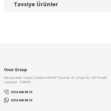
Tavsiye Ürünler
Ürün resmi kalitesiz, bozuk veya görüntülenemiyor.
Ürün açıklamasında eksik bilgiler bulunuyor.
Ürün bilgilerinde hatalar bulunuyor.
Ürün fiyatı diğer sitelerden daha pahalı.
Bu ürüne benzer farklı alternatifler olmalı.
Onur Group
Esenyalı Mah. Yanyol Caddesi VARYAP Plaza No: 61 İç Kapı No: 247 Pendik
/ Istanbul - TÜRKİYE
Olefini
Olefini R-22 Endü
0216 446 90 10
Olefini
0216 446 90 10
Olefini L-22 Endüstriyel Tip Isıtıcısız Hava Perdesi
60.000,00 TL