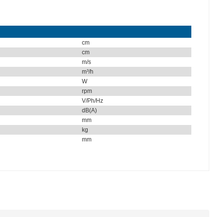
cm
cm
m/s
m³/h
W
rpm
V/Ph/Hz
dB(A)
mm
kg
mm
tebilirsiniz.