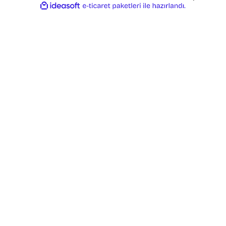
ideasoft
ile
e-
hazırlandı.
ticaret
paketleri