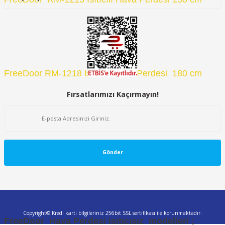
FreeDoor RM-1218 Isıtıcılı Hava Perdesi  180 cm
Fırsatlarımızı Kaçırmayın!
FreeDoor RM-1220 Isıtıcılı Hava Perdesi 200 cm
Gönder
Copyright© Kredi kartı bilgileriniz 256bit SSL sertifikası ile korunmaktadır.
FreeDoor  Hava Perdesi Isıtıcısız  modelleri ;