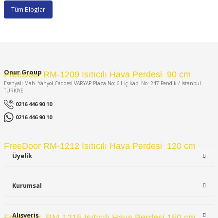
Tüm Bloglar
Onur Group
FreeDoor RM-1209 Isıtıcılı Hava Perdesi  90 cm
Esenyalı Mah. Yanyol Caddesi VARYAP Plaza No: 61 İç Kapı No: 247 Pendik / Istanbul -
TÜRKİYE
0216 446 90 10
0216 446 90 10
FreeDoor RM-1212 Isıtıcılı Hava Perdesi  120 cm
Üyelik
Kurumsal
Alışveriş
FreeDoor  RM-1215 Isıtıcılı Hava Perdesi 150 cm