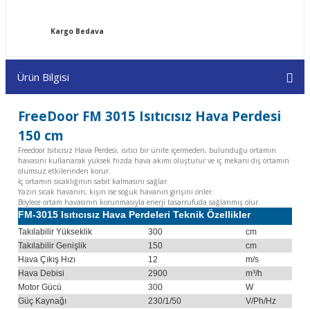
Kargo Bedava
Ürün Bilgisi
FreeDoor FM 3015 Isıtıcısız Hava Perdesi
150 cm
Freedoor Isıtıcısız Hava Perdesi, ısıtıcı bir ünite içermeden, bulunduğu ortamın
havasını kullanarak yüksek hızda hava akımı oluşturur ve iç mekanı dış ortamın
olumsuz etkilerinden korur.
İç ortamın sıcaklığının sabit kalmasını sağlar.
Yazın sıcak havanın, kışın ise soğuk havanın girişini önler.
Böylece ortam havasının korunmasıyla enerji tasarrufuda sağlanmış olur.
FM-3015 Isıtıcısız Hava Perdeleri Teknik Özellikler
Takılabilir Yükseklik
300
cm
Takılabilir Genişlik
150
cm
Hava Çıkış Hızı
12
m/s
Hava Debisi
2900
m³/h
Motor Gücü
300
W
Güç Kaynağı
230/1/50
V/Ph/Hz