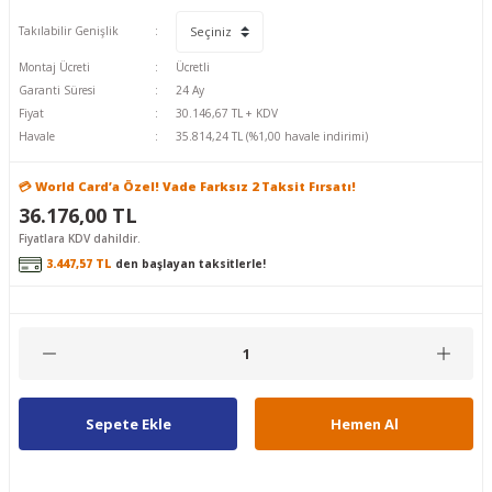
Takılabilir Genişlik
Montaj Ücreti
Ücretli
Garanti Süresi
24 Ay
Fiyat
30.146,67 TL + KDV
Havale
35.814,24 TL (%1,00 havale indirimi)
💳 World Card’a Özel! Vade Farksız 2 Taksit Fırsatı!
36.176,00 TL
Fiyatlara KDV dahildir.
3.447,57 TL
den başlayan taksitlerle!
Sepete Ekle
Hemen Al