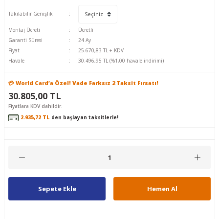
Takılabilir Genişlik
Montaj Ücreti
Ücretli
Garanti Süresi
24 Ay
Fiyat
25.670,83 TL + KDV
Havale
30.496,95 TL (%1,00 havale indirimi)
💳 World Card’a Özel! Vade Farksız 2 Taksit Fırsatı!
30.805,00 TL
Fiyatlara KDV dahildir.
2.935,72 TL
den başlayan taksitlerle!
Sepete Ekle
Hemen Al