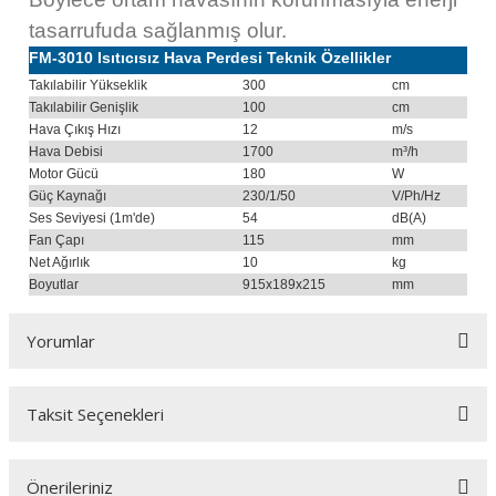
tasarrufuda sağlanmış olur.
FM-3010 Isıtıcısız Hava Perdesi Teknik Özellikler
Takılabilir Yükseklik
300
cm
Takılabilir Genişlik
100
cm
Hava Çıkış Hızı
12
m/s
Hava Debisi
1700
m³/h
Motor Gücü
180
W
Güç Kaynağı
230/1/50
V/Ph/Hz
Ses Seviyesi (1m'de)
54
dB(A)
Fan Çapı
115
mm
Net Ağırlık
10
kg
Boyutlar
915x189x215
mm
Yorumlar
Taksit Seçenekleri
Bu ürüne ilk yorumu siz yapın!
Önerileriniz