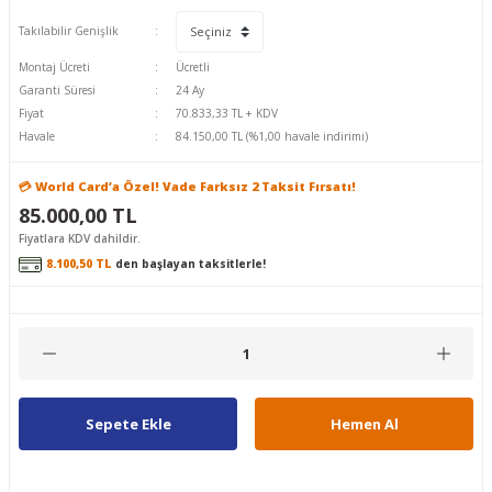
Takılabilir Genişlik
Montaj Ücreti
Ücretli
Garanti Süresi
24 Ay
Fiyat
70.833,33 TL + KDV
Havale
84.150,00 TL (%1,00 havale indirimi)
💳 World Card’a Özel! Vade Farksız 2 Taksit Fırsatı!
85.000,00 TL
Fiyatlara KDV dahildir.
8.100,50 TL
den başlayan taksitlerle!
Sepete Ekle
Hemen Al