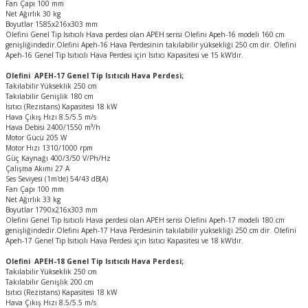
Fan Çapı 100 mm
Net Ağırlık 30 kg
Boyutlar 1585x216x303 mm
Olefini Genel Tip Isıtıcılı Hava perdesi olan APEH serisi Olefini Apeh-16 modeli 160 cm
genişliğindedir.Olefini Apeh-16 Hava Perdesinin takılabilir yüksekliği 250 cm dir. Olefini
Apeh-16 Genel Tip Isıtıcılı Hava Perdesi için Isıtıcı Kapasitesi ve 15 kW'dır.
Olefini APEH-17 Genel Tip Isıtıcılı Hava Perdesi;
Takılabilir Yükseklik 250 cm
Takılabilir Genişlik 180 cm
Isıtıcı (Rezistans) Kapasitesi 18 kW
Hava Çıkış Hızı 8.5/5.5 m/s
Hava Debisi 2400/1550 m³/h
Motor Gücü 205 W
Motor Hızı 1310/1000 rpm
Güç Kaynağı 400/3/50 V/Ph/Hz
Çalışma Akımı 27 A
Ses Seviyesi (1m'de) 54/43 dB(A)
Fan Çapı 100 mm
Net Ağırlık 33 kg
Boyutlar 1790x216x303 mm
Olefini Genel Tip Isıtıcılı Hava perdesi olan APEH serisi Olefini Apeh-17 modeli 180 cm
genişliğindedir.Olefini Apeh-17 Hava Perdesinin takılabilir yüksekliği 250 cm dir. Olefini
Apeh-17 Genel Tip Isıtıcılı Hava Perdesi için Isıtıcı Kapasitesi ve 18 kW'dır.
Olefini APEH-18 Genel Tip Isıtıcılı Hava Perdesi;
Takılabilir Yükseklik 250 cm
Takılabilir Genişlik 200 cm
Isıtıcı (Rezistans) Kapasitesi 18 kW
Hava Çıkış Hızı 8.5/5.5 m/s