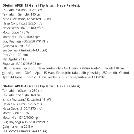
Olefini APEH-15 Genel Tip Isıtıcılı Hava Perdesi;
Takılabilir Yükseklik 250 cm
Takılabilir Genişlik 140 cm
Isıtıcı (Rezistans) Kapasitesi 12 kW
Hava Çıkış Hızı 8.5/5.5 m/s
Hava Debisi 1820/1180 m³/h
Motor Gücü 175 W
Motor Hızı 1310/1000 rpm
Güç Kaynağı 400/3/50 V/Ph/Hz
Çalışma Akımı 18 A
Ses Seviyesi (1m'de) 54/43 dB(A)
Fan Çapı 100 mm
Net Ağırlık 27 kg
Boyutlar 1390x216x303 mm
Olefini Genel Tip Isıtıcılı Hava perdesi olan APEH serisi Olefini Apeh-15 modeli 140 cm
genişliğindedir.Olefini Apeh-15 Hava Perdesinin takılabilir yüksekliği 250 cm dir. Olefini
Apeh-14 Genel Tip Isıtıcılı Hava Perdesi için Isıtıcı Kapasitesi ve 12 kW'dır.
Olefini APEH-16 Genel Tip Isıtıcılı Hava Perdesi;
Takılabilir Yükseklik 250 cm
Takılabilir Genişlik 160 cm
Isıtıcı (Rezistans) Kapasitesi 15 kW
Hava Çıkış Hızı 8.5/5.5 m/s
Hava Debisi 2100/1370 m³/h
Motor Gücü 190 W
Motor Hızı 1310/1000 rpm
Güç Kaynağı 400/3/50 V/Ph/Hz
Çalışma Akımı 22.5 A
Ses Seviyesi (1m'de) 54/43 dB(A)