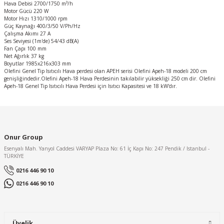
Hava Debisi 2700/1750 m³/h
Motor Gücü 220 W
Motor Hızı 1310/1000 rpm
Güç Kaynağı 400/3/50 V/Ph/Hz
Çalışma Akımı 27 A
Ses Seviyesi (1m'de) 54/43 dB(A)
Fan Çapı 100 mm
Net Ağırlık 37 kg
Boyutlar 1985x216x303 mm
Olefini Genel Tip Isıtıcılı Hava perdesi olan APEH serisi Olefini Apeh-18 modeli 200 cm
genişliğindedir.Olefini Apeh-18 Hava Perdesinin takılabilir yüksekliği 250 cm dir. Olefini
Apeh-18 Genel Tip Isıtıcılı Hava Perdesi için Isıtıcı Kapasitesi ve 18 kW'dır.
Onur Group
Esenyalı Mah. Yanyol Caddesi VARYAP Plaza No: 61 İç Kapı No: 247 Pendik / Istanbul -
TÜRKİYE
0216 446 90 10
0216 446 90 10
Üyelik