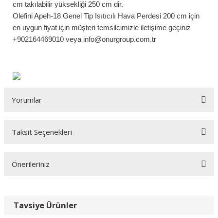
cm
takılabilir yüksekliği 250 cm dir.
Olefini Apeh-18 Genel Tip Isıtıcılı Hava Perdesi 200 cm
için
en uygun fiyat için müşteri temsilcimizle iletişime geçiniz
+902164469010 veya info@onurgroup.com.tr
Yorumlar
Taksit Seçenekleri
Olefini Apeh-18
Önerileriniz
Olefini hava perdesinin kalitesini konuşmaya gerek yok . Süper.
Teşekkürler ONUR GROUP
Bu ürünün fiyat bilgisi, resim, ürün açıklamalarında ve diğer
konularda yetersiz gördüğünüz noktaları öneri formunu
Cüneyt Semercioğlu | 23/08/2020
Tavsiye Ürünler
kullanarak tarafımıza iletebilirsiniz.
Görüş ve önerileriniz için teşekkür ederiz.