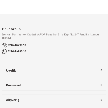
Yorum Yaz
Ürün resmi kalitesiz, bozuk veya görüntülenemiyor.
Ürün açıklamasında eksik bilgiler bulunuyor.
Ürün bilgilerinde hatalar bulunuyor.
Onur Group
Ürün fiyatı diğer sitelerden daha pahalı.
Esenyalı Mah. Yanyol Caddesi VARYAP Plaza No: 61 İç Kapı No: 247 Pendik / Istanbul -
TÜRKİYE
Bu ürüne benzer farklı alternatifler olmalı.
0216 446 90 10
0216 446 90 10
Olefini
Üyelik
Gönder
Olefini Keh-18 Genel Tip Isıtıcılı hava perdesi 200 cm
Kurumsal
73.000,00 TL
Alışveriş