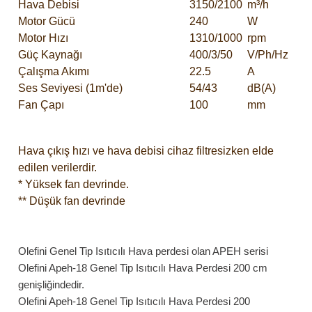
Hava Debisi
3150/2100
m³/h
Motor Gücü
240
W
Motor Hızı
1310/1000
rpm
Güç Kaynağı
400/3/50
V/Ph/Hz
Çalışma Akımı
22.5
A
Ses Seviyesi (1m'de)
54/43
dB(A)
Fan Çapı
100
mm
Hava çıkış hızı ve hava debisi cihaz filtresizken elde
edilen verilerdir.
* Yüksek fan devrinde.
** Düşük fan devrinde
Olefini Genel Tip Isıtıcılı Hava perdesi olan APEH serisi
Olefini Apeh-18 Genel Tip Isıtıcılı Hava Perdesi 200 cm
genişliğindedir.
Olefini Apeh-18 Genel Tip Isıtıcılı Hava Perdesi 200