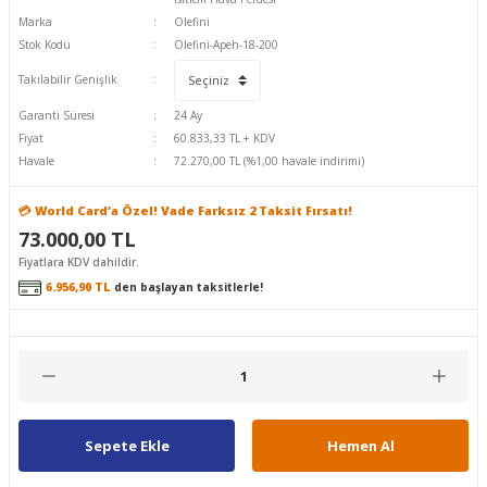
Marka
Olefini
Stok Kodu
Olefini-Apeh-18-200
Takılabilir Genişlik
Garanti Süresi
24 Ay
Fiyat
60.833,33 TL + KDV
Havale
72.270,00 TL (%1,00 havale indirimi)
💳 World Card’a Özel! Vade Farksız 2 Taksit Fırsatı!
73.000,00 TL
Fiyatlara KDV dahildir.
6.956,90 TL
den başlayan taksitlerle!
Sepete Ekle
Hemen Al