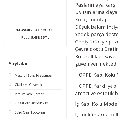
Paslanmaya karşı 
UV ışınlarına daya
Kolay montaj
Düşük bakım ihtiy
3M X5001VE-CE Secure ...
Yedek parça deste
Fiyat :
5.638,56 TL
Geniş ürün yelpaz
Çevre dostu üreti
Bu özellikler saye
güven vermektedi
Sayfalar
HOPPE Kapı Kolu 
Mesafeli Satış Sözleşmesi
HOPPE, farklı yapı
Gizlilik ve Güvenlik
amacı ve estetik b
İptal ve İade Şartları
İç Kapı Kolu Model
Kişisel Veriler Politikası
Solid Gear Footwear
İç mekânlarda kull