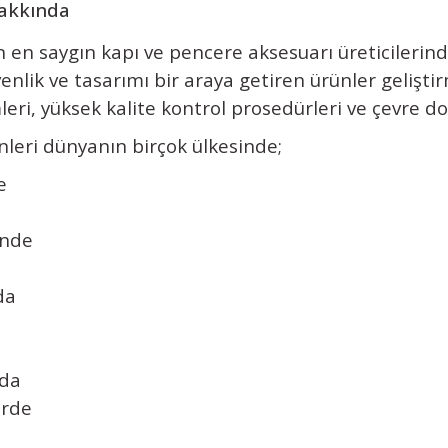
akkında
 en saygın kapı ve pencere aksesuarı üreticilerin
güvenlik ve tasarımı bir araya getiren ürünler geliş
ri, yüksek kalite kontrol prosedürleri ve çevre dos
eri dünyanın birçok ülkesinde;
e
inde
da
nda
erde