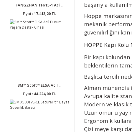
başarıyla kullanıl
FANGZHAN TH/15-1 Aci ...
Fiyat :
17.413,20 TL
Hoppe markasının 
mekanik performan
güvenilirliğini kanı
HOPPE Kapı Kolu 
Bir kapı kolundan 
beklentilerin tam
Başlıca tercih ned
3M™ Scott™ ELSA Acil ...
Alman mühendisli
Fiyat :
44.224,00 TL
Avrupa kalite sta
Modern ve klasik 
Uzun ömürlü yay 
Ergonomik kullan
Çizilmeye karşı da