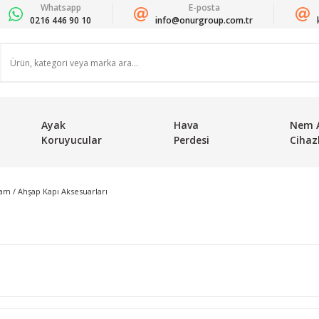
Whatsapp
E-posta
0216 446 90 10
info@onurgroup.com.tr
Ayak
Hava
Nem 
Koruyucular
Perdesi
Cihazl
m / Ahşap Kapı Aksesuarları