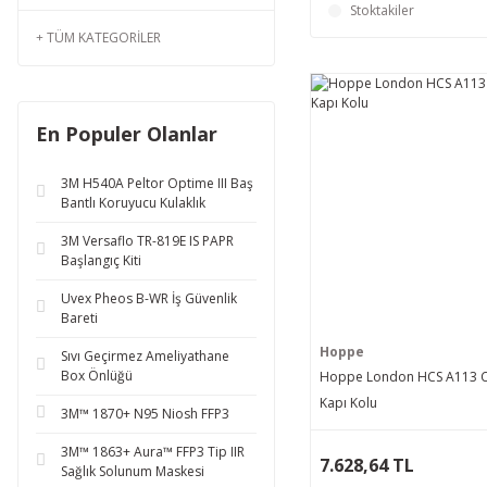
Stoktakiler
TÜM KATEGORILER
En Populer Olanlar
3M H540A Peltor Optime III Baş
Bantlı Koruyucu Kulaklık
3M Versaflo TR-819E IS PAPR
Başlangıç Kiti
Uvex Pheos B-WR İş Güvenlik
Bareti
Hoppe
Sıvı Geçirmez Ameliyathane
Box Önlüğü
Hoppe London HCS A113 
Kapı Kolu
3M™ 1870+ N95 Niosh FFP3
3M™ 1863+ Aura™ FFP3 Tip IIR
7.628,64 TL
Sağlık Solunum Maskesi