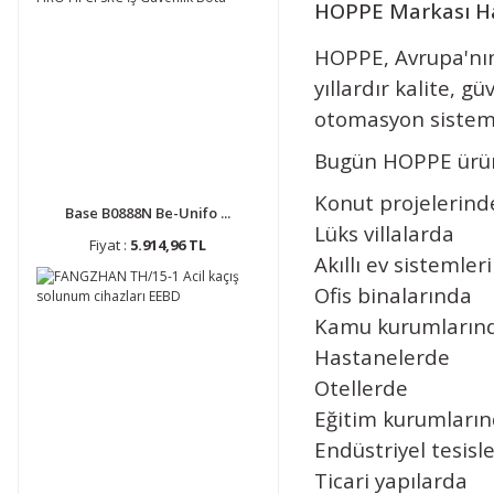
HOPPE Markası H
HOPPE, Avrupa'nın
yıllardır kalite, 
otomasyon sistemle
Bugün HOPPE ürünl
Konut projelerind
Base B0888N Be-Unifo ...
Lüks villalarda
Fiyat :
5.914,96 TL
Akıllı ev sistemler
Ofis binalarında
Kamu kurumların
Hastanelerde
Otellerde
Eğitim kurumları
Endüstriyel tesisl
Ticari yapılarda