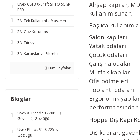
Ahşap kapılar, MDF
Uvex 6813 X-Craft S1 FO SC SR
ESD
kullanım sunar.
3M Tek Kullanımlık Maskeler
Başlıca kullanım al
3M Göz Koruması
Salon kapıları
3M Türkiye
Yatak odaları
Çocuk odaları
3M Kartuşlar ve Filtreler
Çalışma odaları
Tüm Sayfalar
Mutfak kapıları
Ofis bölmeleri
Toplantı odaları
Ergonomik yapılar
Bloglar
performansından 
Uvex X-Trend 9177086 İş
Hoppe Dış Kapı Ko
Güvenliği Gözlüğü
Uvex Pheos 9192225 İş
Dış kapılar, güven
Gözlüğü