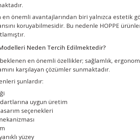
maktadır.
en önemli avantajlarından biri yalnızca estetik g
sını koruyabilmesidir. Bu nedenle HOPPE ürünler
tlamıştır.
Modelleri Neden Tercih Edilmektedir?
beklenen en önemli özellikler; sağlamlık, ergonomi
amını karşılayan çözümler sunmaktadır.
enleri şunlardır:
ği
ndartlarına uygun üretim
tasarım seçenekleri
mekanizması
ım
yanıklı yüzey