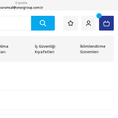
E-posta
kurumsal@onurgroup.com.tr
Alma
İş Güvenliği
İklimlendirme
arı
Kıyafetleri
Sistemleri