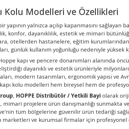
Kolu Modelleri ve Özellikleri
bir yapının yalnızca açılıp kapanmasını sağlayan 
lik, konfor, dayanıklılık, estetik ve mimari bütünlü
lara, otellerden hastanelere, eğitim kurumlarından
lları, günlük kullanım yoğunluğu nedeniyle yüksek k
Hoppe
kapı ve pencere donanımları alanında öncü
liştirdiği dayanıklı ve estetik ürünleriyle milyonla
arı, modern tasarımları, ergonomik yapısı ve Avru
apı kolu modelleri hem bireysel hem de profesyon
Group
,
HOPPE Distribütör / Yetkili Bayi
olarak orij
, mimari projelere ürün danışmanlığı sunmakta ve
e'nin tüm bölgelerine güvenilir ürün tedariği sağl
ı marketleri ve kurumsal firmalar için profesyonel