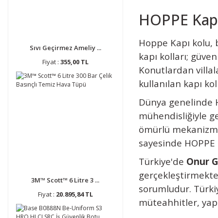
HOPPE Kapı 
Hoppe Kapı kolu, 
Sıvı Geçirmez Ameliy ...
kapı kolları; güven
Fiyat :
355,00 TL
Konutlardan villa
kullanılan kapı ko
Dünya genelinde
mühendisliğiyle ge
ömürlü mekanizmal
sayesinde HOPPE k
Türkiye'de
Onur 
gerçekleştirmekte
3M™ Scott™ 6 Litre 3 ...
sorumludur. Türkiy
Fiyat :
20.895,84 TL
müteahhitler, yap