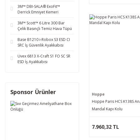
3M™ DBI-SALA® ExoFit™
Derrick Emniyet Kemeri
3M™ Scott™ 6 Litre 300 Bar
Çelik Basınçlı Temiz Hava Tüpü
Base B1210 i-Robox S3 ESD CI
SRC İş Güvenlik Ayakkabısı
Uvex 6813 X-Craft S1 FO SC SR
ESD İş Ayakkabısı
Sponsor Ürünler
Hoppe
Hoppe Paris HCS K138S Ana
Mandal Kapı Kolu
7.960,32 TL