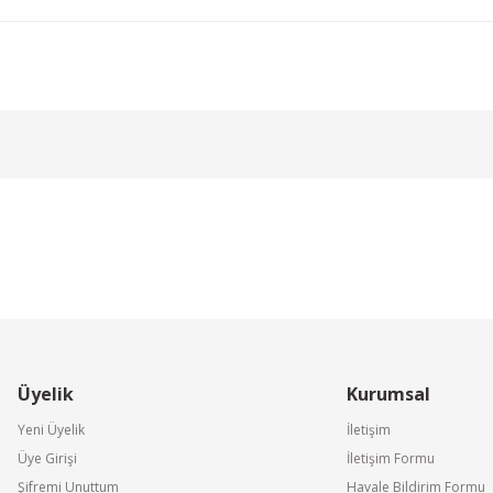
larda yetersiz gördüğünüz noktaları öneri formunu kullanarak tarafımıza ile
Bu ürüne ilk yorumu siz yapın!
Yorum Yaz
Üyelik
Kurumsal
Gönder
Yeni Üyelik
İletişim
Üye Girişi
İletişim Formu
Şifremi Unuttum
Havale Bildirim Formu