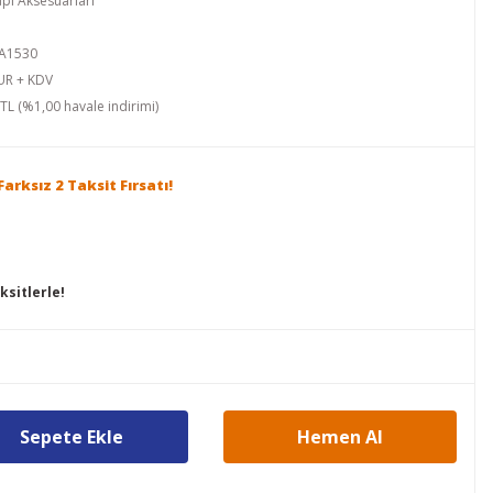
pı Aksesuarları
A1530
UR + KDV
TL (%1,00 havale indirimi)
arksız 2 Taksit Fırsatı!
ksitlerle!
Sepete Ekle
Hemen Al