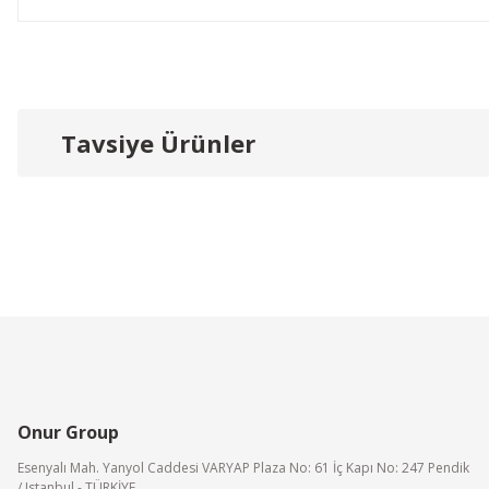
Bu ürünün fiyat bilgisi, resim, ürün açıklamalarında ve diğer konu
Görüş ve önerileriniz için teşekkür ederiz.
Tavsiye Ürünler
Ürün resmi kalitesiz, bozuk veya görüntülenemiyor.
Ürün açıklamasında eksik bilgiler bulunuyor.
Ürün bilgilerinde hatalar bulunuyor.
Ürün fiyatı diğer sitelerden daha pahalı.
Bu ürüne benzer farklı alternatifler olmalı.
Onur Group
Esenyalı Mah. Yanyol Caddesi VARYAP Plaza No: 61 İç Kapı No: 247 Pendik
/ Istanbul - TÜRKİYE