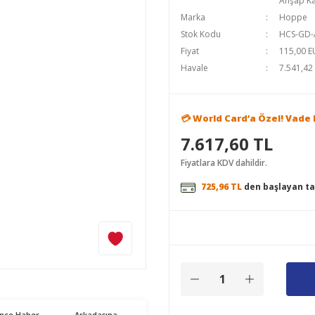
Ahşap Ka
Marka
Hoppe
Stok Kodu
HCS-GD-
Fiyat
115,00 E
Havale
7.541,42 
💳 World Card’a Özel! Vade F
7.617,60 TL
Fiyatlara KDV dahildir.
725,96 TL
den başlayan ta
ünce Haber
Arkadaşına