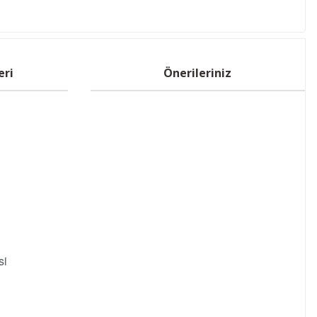
eri
Önerileriniz
si