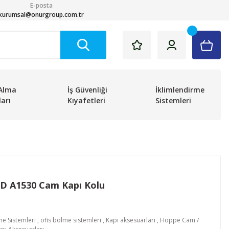
E-posta
kurumsal@onurgroup.com.tr
Alma
İş Güvenliği
İklimlendirme
arı
Kıyafetleri
Sistemleri
D A1530 Cam Kapı Kolu
me Sistemleri
,
ofis bölme sistemleri
,
Kapı aksesuarları
,
Hoppe Cam /