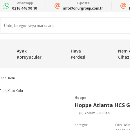
Whatsapp
E-posta
0216 446 90 10
info@onurgroup.com.tr
Ayak
Hava
Nem 
Koruyucular
Perdesi
Cihazl
Kapı Kolu
Hoppe
Hoppe Atlanta HCS G
(0) Yorum - 0 Puan
Kategori
Ofis Böl