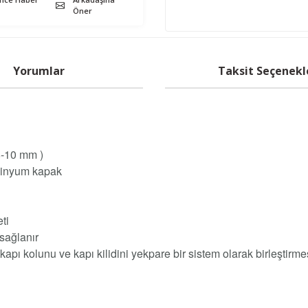
Öner
Yorumlar
Taksit Seçenekl
 8-10 mm )
üminyum kapak
ti
 sağlanır
kapı kolunu ve kapı kilidini yekpare bir sistem olarak birleştirme