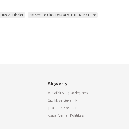
rtuş ve Filreler
3M Secure Click D8094 A1B1E1K1P3 Filtre
Alışveriş
Mesafeli Satış Sözleşmesi
Gizlilik ve Güvenlik
İptal İade Koşullari
Kişisel Veriler Politikası