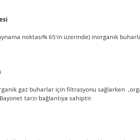
esi
aynama noktası% 65'in üzerinde) inorganik buharla
i
ganik gaz buharlar için filtrasyonu sağlarken ,or
ı bağlantıya sahiptir.
.