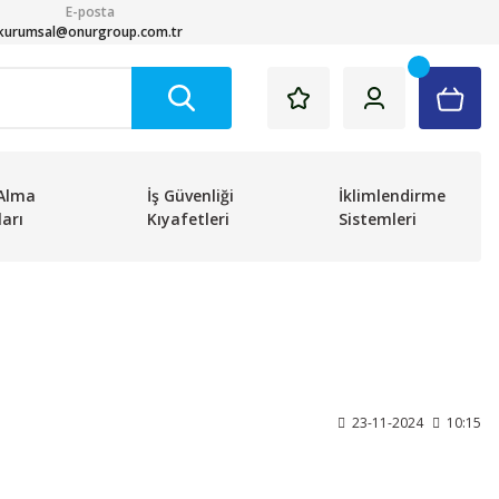
E-posta
kurumsal@onurgroup.com.tr
Alma
İş Güvenliği
İklimlendirme
arı
Kıyafetleri
Sistemleri
23-11-2024
10:15