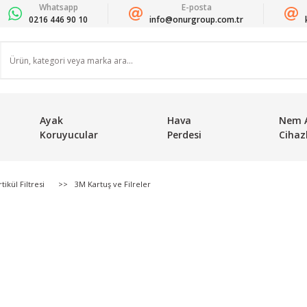
Whatsapp
E-posta
0216 446 90 10
info@onurgroup.com.tr
Ayak
Hava
Nem 
Koruyucular
Perdesi
Cihazl
ikül Filtresi
3M Kartuş ve Filreler