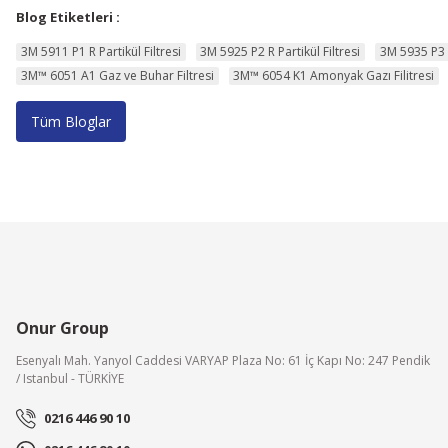
Blog Etiketleri :
3M 5911 P1 R Partikül Filtresi
3M 5925 P2 R Partikül Filtresi
3M 5935 P3 R
3M™ 6051 A1 Gaz ve Buhar Filtresi
3M™ 6054 K1 Amonyak Gazı Filitresi
Tüm Bloglar
Onur Group
Esenyalı Mah. Yanyol Caddesi VARYAP Plaza No: 61 İç Kapı No: 247 Pendik
/ Istanbul - TÜRKİYE
0216 446 90 10