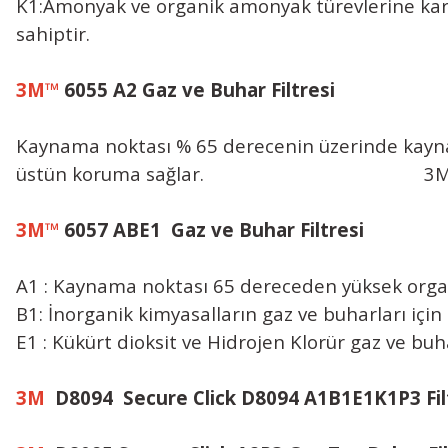
K1:Amonyak ve organik amonyak türevlerine k
sahiptir.
3M™
6055 A2 Gaz ve Buhar Filtresi
Kaynama noktası % 65 derecenin üzerinde kaynay
üstün koruma sağlar. 3M Bayonet t
3M™
6057 ABE1 Gaz ve Buhar Filtresi
A1 : Kaynama noktası 65 dereceden yüksek organik
B1: İnorganik kimyasalların gaz ve buharları için
E1 : Kükürt dioksit ve Hidrojen Klorür gaz ve 
3M
D8094 Secure Click D8094 A1B1E1K1P3 Fil