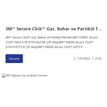
3M™ Secure Click™ Gaz, Buhar ve Partikül Filtreleri
3M™ Secure Click™ Gaz, Buhar ve Partikül Filtreleri ​ 3M™ D8097 Secure
Click™ Filtre A1B1E1K1Hg P3R, Çift Akışlı ​ 3M™ D8094 Secure Click™
A1B1E1K1P3 R Çift Akışlı ​ 3M™ D8095 Secure Click™ A2P3 R
Devamı
11/01/2025
22:42