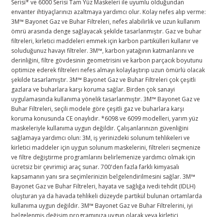
Serisi* ve 6000 Serisi Tam Yüz Maskeleri ile uyumlu olduğundan
envanter ihtiyaçlarınızı azaltmaya yardımcı olur. Kolay nefes alıp verme:
3M™️ Bayonet Gaz ve Buhar Filtreleri, nefes alabilirlik ve uzun kullanım
ömrü arasında denge sağlayacak şekilde tasarlanmıştır. Gaz ve buhar
filtreleri, kirletici maddeleri emmek için karbon partikülleri kullanır ve
soluduğunuz havayı filtreler. 3M™️, karbon yatağının katmanlarını ve
derinliğini, filtre gövdesinin geometrisini ve karbon parçacık boyutunu
optimize ederek filtreleri nefes almayı kolaylaştırıp uzun ömürlü olacak
şekilde tasarlamıştır. 3M™️ Bayonet Gaz ve Buhar Filtreleri çok çeşitli
gazlara ve buharlara karşı koruma sağlar. Birden çok sanayi
uygulamasında kullanıma yönelik tasarlanmıştır. 3M™️ Bayonet Gaz ve
Buhar Filtreleri, seçili modele göre çeşitli gaz ve buharlara karşı
koruma konusunda CE onaylıdır. *6098 ve 6099 modelleri, yarım yüz
maskeleriyle kullanıma uygun değildir. Çalışanlarınızın güvenliğini
sağlamaya yardımcı olun: 3M, iş yerinizdeki solunum tehlikeleri ve
kirletici maddeler için uygun solunum maskelerini, filtreleri seçmenize
ve filtre değiştirme programlarını belirlemenize yardımcı olmak için
ücretsiz bir çevrimiçi araç sunar. 700'den fazla farklı kimyasalı
kapsamanın yanı sıra seçimlerinizin belgelendirilmesini sağlar. 3M™️
Bayonet Gaz ve Buhar Filtreleri, hayata ve sağlığa ivedi tehdit (IDLH)
oluşturan ya da havada tehlikeli düzeyde partikül bulunan ortamlarda
kullanıma uygun değildir. 3M™️ Bayonet Gaz ve Buhar Filtrelerini, iyi
belgelenmiş değişim programınıza uygun olarak veya kirletici