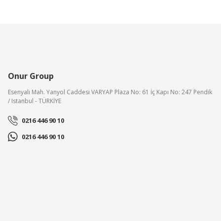
Onur Group
Esenyalı Mah. Yanyol Caddesi VARYAP Plaza No: 61 İç Kapı No: 247 Pendik
/ Istanbul - TÜRKİYE
0216 446 90 10
0216 446 90 10