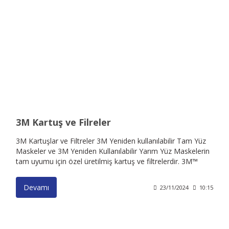
3M Kartuş ve Filreler
3M Kartuşlar ve Filtreler 3M Yeniden kullanılabilir Tam Yüz
Maskeler ve 3M Yeniden Kullanılabilir Yarım Yüz Maskelerin
tam uyumu için özel üretilmiş kartuş ve filtrelerdir. 3M™
5925 P2 R Partikül Filtresi |3M™ 5935 P3 R Partikül Filtresi
| 3M™ 5911 P1 R Partikül Filtresi | 3M™ 6051 A1 Gaz ve
Devamı
23/11/2024
10:15
Buhar Filtresi | 3M™ 6059 ABEK1 Asit Gazlara ve Amonyak
Filtresi | 3M™ 6075 A1+ Formaldehit Gaz ve Buhar Filtresi
| 3M™ 6054 K1 Amonyak Gazı Filitresi | 3M™ 6055 A2 Gaz
ve Buhar Filtresi | 3M™ 6057 ABE1 Gaz ve Buhar Filtresi |