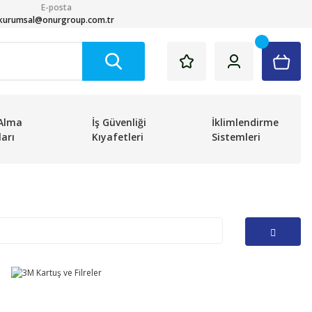
E-posta
kurumsal@onurgroup.com.tr
Alma
İş Güvenliği
İklimlendirme
arı
Kıyafetleri
Sistemleri