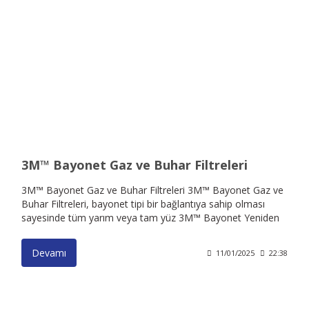
3M™ Bayonet Gaz ve Buhar Filtreleri
3M™ Bayonet Gaz ve Buhar Filtreleri 3M™️ Bayonet Gaz ve
Buhar Filtreleri, bayonet tipi bir bağlantıya sahip olması
sayesinde tüm yarım veya tam yüz 3M™️ Bayonet Yeniden
Kullanılabilir Solunum Maskeleriyle uyumludur ve görüş
alanınızı optimize edecek şekilde tasarlanmıştır. Bu filtreler
Devamı
11/01/2025
22:38
çeşitli tehlikeli ortamlarda kullanıma yönelik hafif ve dengeli
solunum koruması sağlar. Çok yönlü ve ergonomiktir, kolay
takılır: Çalışırken optimum görüş alanı ve konfor sağlayacak
şekilde tasarlanan 3M™️ Bayonet Gaz ve Buhar Filtrelerinin