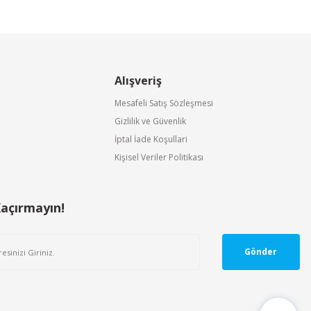
3M D8094 Secure Click D8094 A1B1E1K1P3 Filtre | 3M
D8095 Secure Click A2P3 Gaz Toz Buhar Filtresi | 3M™
6096 A1E1HgP3R Gaz ve Buhar ve Parçacık Filtresi
Alışveriş
Mesafeli Satış Sözleşmesi
Gizlilik ve Güvenlik
İptal İade Koşullari
Kişisel Veriler Politikası
Kaçırmayın!
Gönder