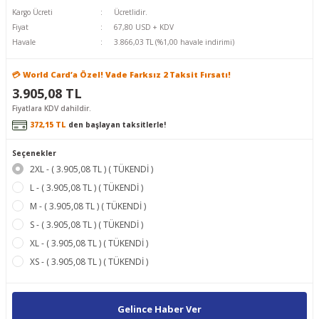
Kargo Ücreti
Ücretlidir.
Fiyat
67,80 USD + KDV
Havale
3.866,03 TL (%1,00 havale indirimi)
💳 World Card’a Özel! Vade Farksız 2 Taksit Fırsatı!
3.905,08 TL
Fiyatlara KDV dahildir.
372,15 TL
den başlayan taksitlerle!
Seçenekler
2XL - ( 3.905,08 TL ) ( TÜKENDİ )
L - ( 3.905,08 TL ) ( TÜKENDİ )
M - ( 3.905,08 TL ) ( TÜKENDİ )
S - ( 3.905,08 TL ) ( TÜKENDİ )
XL - ( 3.905,08 TL ) ( TÜKENDİ )
XS - ( 3.905,08 TL ) ( TÜKENDİ )
Gelince Haber Ver