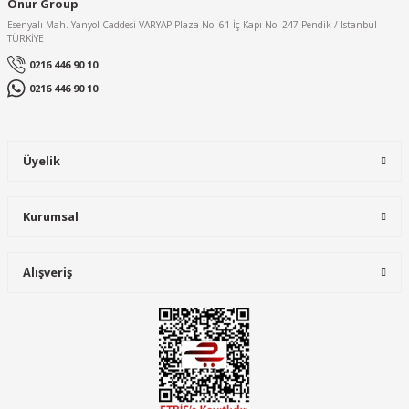
Onur Group
Ürün fiyatı diğer sitelerden daha pahalı.
Esenyalı Mah. Yanyol Caddesi VARYAP Plaza No: 61 İç Kapı No: 247 Pendik / Istanbul -
TÜRKİYE
Bu ürüne benzer farklı alternatifler olmalı.
0216 446 90 10
Uniwest®
0216 446 90 10
Uniwest®
Uniwest® UW-111 Yönetici Yeleği Sarı
Uniwest® UW-112 Yönetici Yeleği Turuncu
Üyelik
Gönder
686,40 TL
686,40 TL
Kurumsal
Alışveriş