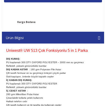
Kargo Bedava
Ürün Bilgisi
Uniwest® UW 513 Çok Fonksiyonlu 5 in 1 Parka
DIŞ KUMAŞ:
PU kaplamalı 300 DTY OXFORD POLYESTER – 3000 mm su geçirmez
Reflektif, yüksek görünürlüklü bantlar
DIŞ KABAN ASTAR
: 180 grm Polyester File Astar
Çift taraflı fermuar ve su geçirmeyi önleyici çıtçıtlı patlar
Gizli kapüşon, önlerde büyük kapaklı cepler
İÇ KABAN DIŞ KUMAŞ:
PU kaplamalı 300 DTY OXFORD POLYESTER
Reflektif, yüksek görünürlüklü bantlar
İÇ CEKET ASTAR
:
280 grm Mikrofiber Polar Astar
Çıkarılabilir kollarla yelek kullanımı
Halkalı telefon cebi
Çift taraflı kullanım ve iki tarafta da kullanışlı cepler