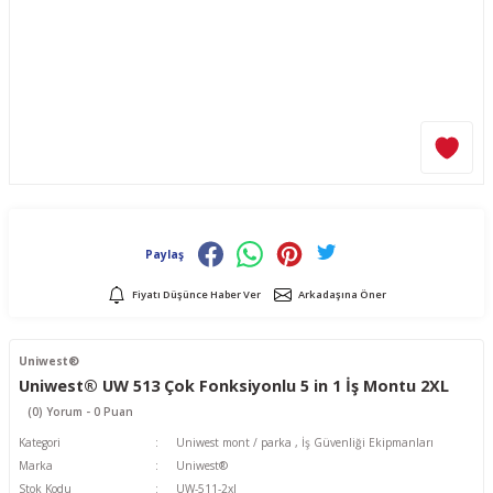
Paylaş
Fiyatı Düşünce Haber Ver
Arkadaşına Öner
Uniwest®
Uniwest® UW 513 Çok Fonksiyonlu 5 in 1 İş Montu 2XL
(0) Yorum - 0 Puan
Kategori
Uniwest mont / parka
,
İş Güvenliği Ekipmanları
Marka
Uniwest®
Stok Kodu
UW-511-2xl