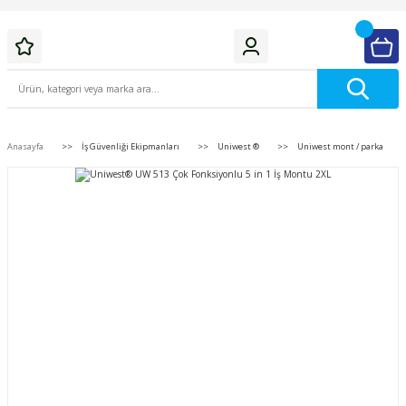
Anasayfa
İş Güvenliği Ekipmanları
Uniwest ®
Uniwest mont / parka