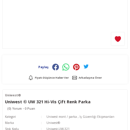
Paylaş
Fiyatı Düşünce Haber Ver
Arkadaşına Öner
Uniwest®
Uniwest ® UW 321 Hi-Vis Çift Renk Parka
(0) Yorum - 0 Puan
Kategori
Uniwest mont / parka
,
İş Güvenliği Ekipmanları
Marka
Uniwest®
Stok Kodu
Uniwest-UW-321