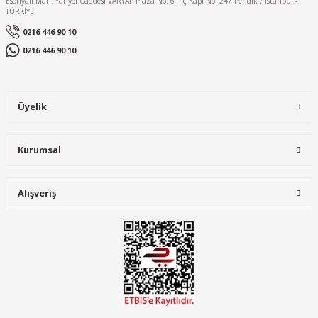
Esenyalı Mah. Yanyol Caddesi VARYAP Plaza No: 61 İç Kapı No: 247 Pendik / Istanbul -
TÜRKİYE
Bu ürüne benzer farklı alternatifler olmalı.
0216 446 90 10
Uniwest®
0216 446 90 10
Uniwest®
Uniwest® UW-111 Yönetici Yeleği Sarı
Uniwest® UW-112 Yönetici Yeleği Turuncu
Üyelik
Gönder
686,40 TL
686,40 TL
Kurumsal
Alışveriş