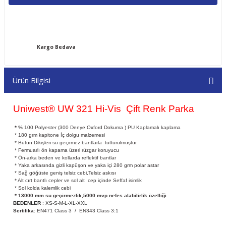
Kargo Bedava
Ürün Bilgisi
Uniwest® UW 321 Hi-Vis Çift Renk Parka
*
% 100 Polyester (300 Denye Oxford Dokuma ) PU Kaplamalı kaplama
* 180 grm kapitone İç dolgu malzemesi
* Bütün Dikişleri su geçirmez bantlarla tutturulmuştur.
* Fermuarlı ön kapama üzeri rüzgar koruyucu
* Ön-arka beden ve kollarda reflektif bantlar
* Yaka arkasında gizli kapüşon ve yaka içi 280 grm polar astar
* Sağ göğüste geniş telsiz cebi,Telsiz askısı
* Alt cırt bantlı cepler ve sol alt cep içinde Seffaf isimlik
* Sol kolda kalemlik cebi
* 13000 mm su geçirmezlik,5000 mvp nefes alabilirlik özelliği
BEDENLER
: XS-S-M-L-XL-XXL
Sertifika
: EN471 Class 3 / EN343 Class 3:1