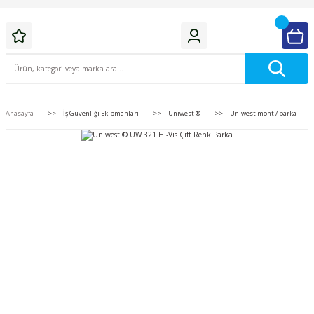
Anasayfa
İş Güvenliği Ekipmanları
Uniwest ®
Uniwest mont / parka