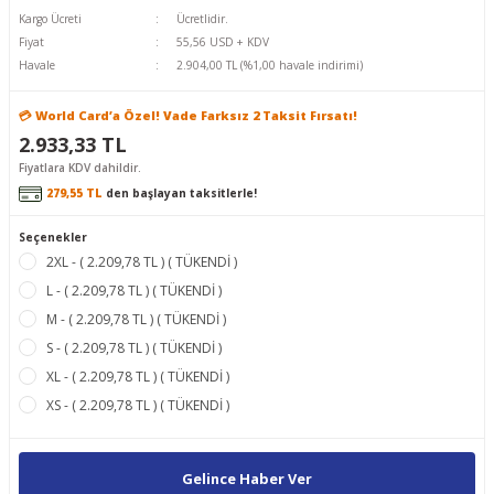
Kargo Ücreti
Ücretlidir.
Fiyat
55,56 USD + KDV
Havale
2.904,00 TL (%1,00 havale indirimi)
💳 World Card’a Özel! Vade Farksız 2 Taksit Fırsatı!
2.933,33 TL
Fiyatlara KDV dahildir.
279,55 TL
den başlayan taksitlerle!
Seçenekler
2XL - ( 2.209,78 TL ) ( TÜKENDİ )
L - ( 2.209,78 TL ) ( TÜKENDİ )
M - ( 2.209,78 TL ) ( TÜKENDİ )
S - ( 2.209,78 TL ) ( TÜKENDİ )
XL - ( 2.209,78 TL ) ( TÜKENDİ )
XS - ( 2.209,78 TL ) ( TÜKENDİ )
Gelince Haber Ver