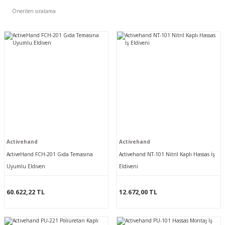
Activehand
Activehand
ActiveHand FCH-201 Gıda Temasına
Activehand NT-101 Nitril Kaplı Hassas İş
Uyumlu Eldiven
Eldiveni
60.622,22 TL
12.672,00 TL