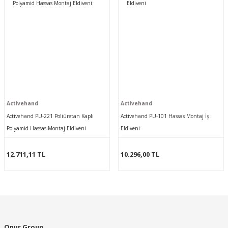
Activehand
Activehand
Activehand PU-221 Poliüretan Kaplı
Activehand PU-101 Hassas Montaj İş
Polyamid Hassas Montaj Eldiveni
Eldiveni
12.711,11 TL
10.296,00 TL
Onur Group