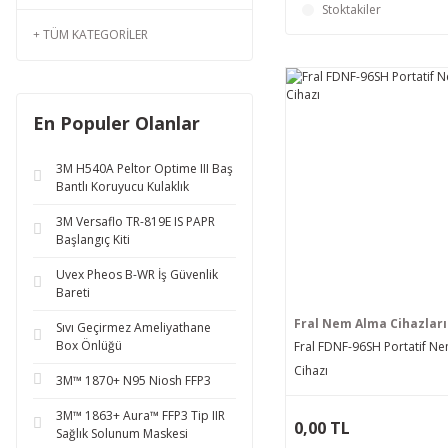
Stoktakiler
TÜM KATEGORILER
En Populer Olanlar
3M H540A Peltor Optime III Baş
Bantlı Koruyucu Kulaklık
3M Versaflo TR-819E IS PAPR
Başlangıç Kiti
Uvex Pheos B-WR İş Güvenlik
Bareti
Fral Nem Alma Cihazları
Sıvı Geçirmez Ameliyathane
Box Önlüğü
Fral FDNF-96SH Portatif N
Cihazı
3M™ 1870+ N95 Niosh FFP3
3M™ 1863+ Aura™ FFP3 Tip IIR
0,00 TL
Sağlık Solunum Maskesi