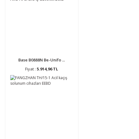
Base B0888N Be-Unifo ...
Fiyat :
5.914,96 TL