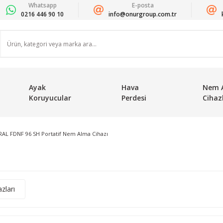
Whatsapp
E-posta
0216 446 90 10
info@onurgroup.com.tr
Ayak
Hava
Nem 
Koruyucular
Perdesi
Cihazl
RAL FDNF 96 SH Portatif Nem Alma Cihazı
zları