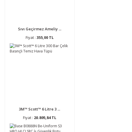
Sıvı Geçirmez Ameliy ...
Fiyat :
355,00 TL
3M™ Scott™ 6 Litre 3 ...
Fiyat :
20.895,84 TL