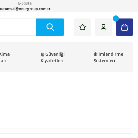
E-posta
kurumsal@onurgroup.com.tr
Alma
İş Güvenliği
İklimlendirme
arı
Kıyafetleri
Sistemleri