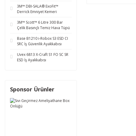
3M™ DBI-SALA® ExoFit™
Derrick Emniyet Kemeri
3M™ Scott™ 6 Litre 300 Bar
Çelik Basınçlı Temiz Hava Tüpü
Base B1210 i-Robox S3 ESD CI
SRC İş Güvenlik Ayakkabısı
Uvex 6813 X-Craft S1 FO SC SR
ESD İş Ayakkabısı
Sponsor Ürünler