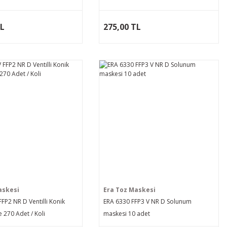
TL
275,00 TL
askesi
Era Toz Maskesi
FFP2 NR D Ventilli Konik
ERA 6330 FFP3 V NR D Solunum
e 270 Adet / Koli
maskesi 10 adet