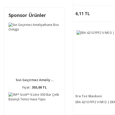
6,11 TL
Sponsor Ürünler
Sıvı Geçirmez Ameliy ...
Fiyat :
355,00 TL
Era Toz Maskesi
ERA 4210 FFP2 V NR D | ER