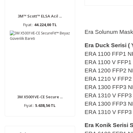
3M™ Scott™ ELSA Acil ...
Fiyat :
44.224,00 TL
Era Solunum Maske
Era Duck Serisi (
ERA
1100
FFP1 N
ERA
1100 V
FFP1 
ERA
1200
FFP2 N
ERA
1210 V
FFP2 
ERA
1300
FFP3 N
ERA
1310 V
FFP3 
3M X5001VE-CE Secure ...
ERA
1300
FFP3 N
Fiyat :
5.638,56 TL
ERA
1310 V
FFP3 
Era Konik Serisi