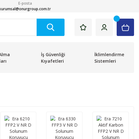
E-posta
kurumsal@onurgroup.com.tr
Alma
İş Güvenliği
İklimlendirme
arı
Kıyafetleri
Sistemleri