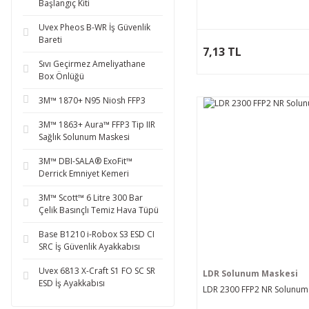
Başlangıç Kiti
Uvex Pheos B-WR İş Güvenlik
Bareti
7,13 TL
Sıvı Geçirmez Ameliyathane
Box Önlüğü
3M™ 1870+ N95 Niosh FFP3
3M™ 1863+ Aura™ FFP3 Tip IIR
Sağlık Solunum Maskesi
3M™ DBI-SALA® ExoFit™
Derrick Emniyet Kemeri
3M™ Scott™ 6 Litre 300 Bar
Çelik Basınçlı Temiz Hava Tüpü
Base B1210 i-Robox S3 ESD CI
SRC İş Güvenlik Ayakkabısı
Uvex 6813 X-Craft S1 FO SC SR
LDR Solunum Maskesi
ESD İş Ayakkabısı
LDR 2300 FFP2 NR Solunum