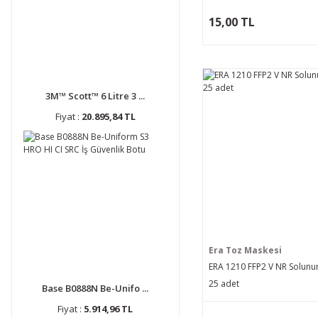
15,00 TL
3M™ Scott™ 6 Litre 3 ...
Fiyat :
20.895,84 TL
Era Toz Maskesi
ERA 1210 FFP2 V NR Solun
25 adet
Base B0888N Be-Unifo ...
Fiyat :
5.914,96 TL