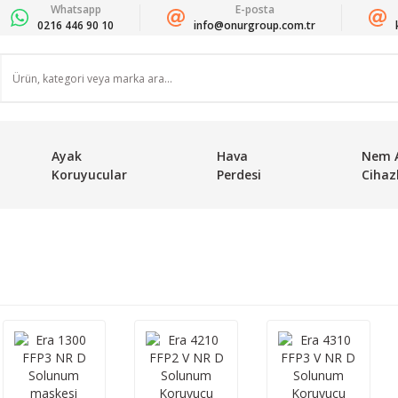
Whatsapp
E-posta
0216 446 90 10
info@onurgroup.com.tr
Ayak
Hava
Nem 
Koruyucular
Perdesi
Cihazl