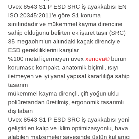
Uvex 8543 S1 P ESD
SRC
iş ayakkabısı EN
ISO 20345:2011'e göre S1 koruma
sınıfındadır ve mükemmel kayma direncine
sahip olduğunu belirten ek işaret taşır (SRC)
35 megaohm'un altındaki kaçak direnciyle
ESD gerekliliklerini karşılar
%100 metal içermeyen uvex
xenova®
burun
koruması; kompakt, anatomik biçimli, ısıyı
iletmeyen ve iyi yanal yapısal kararlılığa sahip
tasarım
mükemmel kayma dirençli, çift yoğunluklu
poliüretandan üretilmiş, ergonomik tasarımlı
dış taban
Uvex 8543 S1 P ESD
SRC
iş ayakkabısı yeni
geliştirilen kalıp ve iklim optimizasyonlu, hava
alabilen malzemeler sayesinde üstün kullanıcı