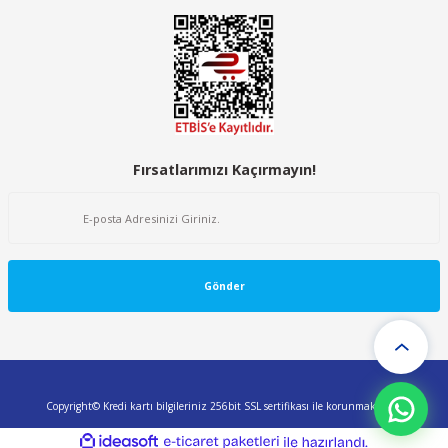
BASE İş Ayakkabısı
BASE İş Ayakkabısı
Base B1005B K-Trek S1P HRO SRC
Base B1005B K-Trek S1P HRO SRC
Fırsatlarımızı Kaçırmayın!
7.462,80 TL
7.462,80 TL
Gönder
Copyright© Kredi kartı bilgileriniz 256bit SSL sertifikası ile korunmaktadır.
ideasoft
ile
e-