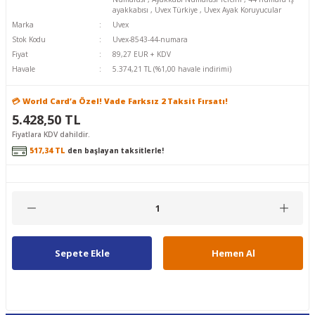
ayakkabısı
,
Uvex Türkiye
,
Uvex Ayak Koruyucular
Marka
Uvex
Stok Kodu
Uvex-8543-44-numara
Fiyat
89,27 EUR + KDV
Havale
5.374,21 TL (%1,00 havale indirimi)
💳 World Card’a Özel! Vade Farksız 2 Taksit Fırsatı!
5.428,50 TL
Fiyatlara KDV dahildir.
517,34 TL
den başlayan taksitlerle!
Sepete Ekle
Hemen Al