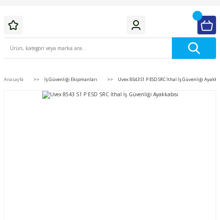
Anasayfa
İş Güvenliği Ekipmanları
Uvex 8543 S1 P ESD SRC İthal İş Güvenliği Ayakka