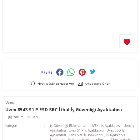
Paylaş
Fiyatı Düşünce Haber Ver
Arkadaşına Öner
Uvex
Uvex 8543 S1 P ESD SRC İthal İş Güvenliği Ayakkabısı
(0) Yorum - 0 Puan
Kategori
İş Güvenliği Ekipmanları
,
UVEX
,
İş Ayakkabısı
,
Uvex İş
Ayakkabısı
,
Uvex S1 P İş Ayakkabısı
,
Uvex ESD İş
Ayakkabısı
,
Uvex SRC İş Ayakkabısı
,
İş Ayakkabısı
Numarası
,
Ayakkabı Numarası Tercihi
,
44 numara iş