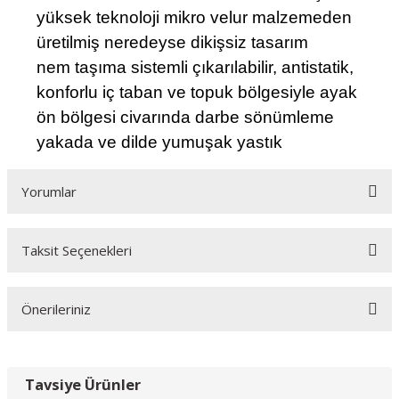
yüksek teknoloji mikro velur malzemeden
üretilmiş neredeyse dikişsiz tasarım
nem taşıma sistemli çıkarılabilir, antistatik,
konforlu iç taban ve topuk bölgesiyle ayak
ön bölgesi civarında darbe sönümleme
yakada ve dilde yumuşak yastık
Yorumlar
Taksit Seçenekleri
Bu ürüne ilk yorumu siz yapın!
Önerileriniz
Yorum Yaz
Bu ürünün fiyat bilgisi, resim, ürün açıklamalarında ve diğer
konularda yetersiz gördüğünüz noktaları öneri formunu
Tavsiye Ürünler
kullanarak tarafımıza iletebilirsiniz.