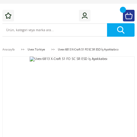
Anasayfa
Uvex Türkiye
Uvex 6813 X-Craft S1 FO SC SR ESD İş Ayakkabısı