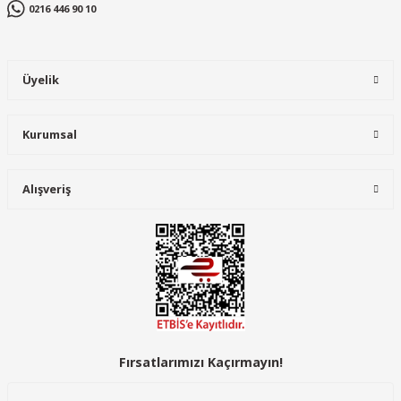
0216 446 90 10
Uvex
Uvex 6800 X-Craft Pro S1 PL FO SC SR ESD
Üyelik
Gönder
6.888,96 TL
Kurumsal
YENİ
Alışveriş
Fırsatlarımızı Kaçırmayın!