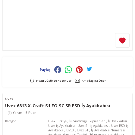
Paylaş
Fiyatı Düşünce Haber Ver
Arkadaşına Öner
Uvex
Uvex 6813 X-Craft S1 FO SC SR ESD İş Ayakkabısı
(1) Yorum - 5 Puan
Kategori
Uvex Türkiye
,
İş Güvenliği Ekipmanları
,
İş Ayakkabısı
,
Uvex İş Ayakkabısı
,
Uvex S1 İş Ayakkabısı
,
Uvex ESD İş
Ayakkabısı
,
UVEX
,
Uvex S1
,
İş Ayakkabısı Numarası
,
Ayakkabı Numarası Tercihi
,
36 numara iş ayakkabısı
,