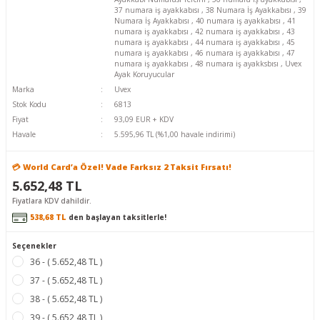
37 numara iş ayakkabısı
,
38 Numara İş Ayakkabısı
,
39
Numara İş Ayakkabısı
,
40 numara iş ayakkabısı
,
41
numara iş ayakkabısı
,
42 numara iş ayakkabısı
,
43
numara iş ayakkabısı
,
44 numara iş ayakkabısı
,
45
numara iş ayakkabısı
,
46 numara iş ayakkabısı
,
47
numara iş ayakkabısı
,
48 numara iş ayakksbısı
,
Uvex
Ayak Koruyucular
Marka
Uvex
Stok Kodu
6813
Fiyat
93,09 EUR + KDV
Havale
5.595,96 TL (%1,00 havale indirimi)
💳 World Card’a Özel! Vade Farksız 2 Taksit Fırsatı!
5.652,48 TL
Fiyatlara KDV dahildir.
538,68 TL
den başlayan taksitlerle!
Seçenekler
36 - ( 5.652,48 TL )
37 - ( 5.652,48 TL )
38 - ( 5.652,48 TL )
39 - ( 5.652,48 TL )