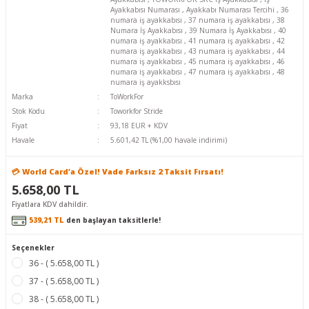
Ayakkabısı Numarası
,
Ayakkabı Numarası Tercihi
,
36
numara iş ayakkabısı
,
37 numara iş ayakkabısı
,
38
Numara İş Ayakkabısı
,
39 Numara İş Ayakkabısı
,
40
numara iş ayakkabısı
,
41 numara iş ayakkabısı
,
42
numara iş ayakkabısı
,
43 numara iş ayakkabısı
,
44
numara iş ayakkabısı
,
45 numara iş ayakkabısı
,
46
numara iş ayakkabısı
,
47 numara iş ayakkabısı
,
48
numara iş ayakksbısı
Marka
ToWorkFor
Stok Kodu
Toworkfor Stride
Fiyat
93,18 EUR + KDV
Havale
5.601,42 TL (%1,00 havale indirimi)
💳 World Card’a Özel! Vade Farksız 2 Taksit Fırsatı!
5.658,00 TL
Fiyatlara KDV dahildir.
539,21 TL
den başlayan taksitlerle!
Seçenekler
36 - ( 5.658,00 TL )
37 - ( 5.658,00 TL )
38 - ( 5.658,00 TL )