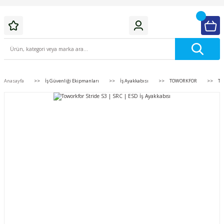
Anasayfa
İş Güvenliği Ekipmanları
İş Ayakkabısı
TOWORKFOR
To