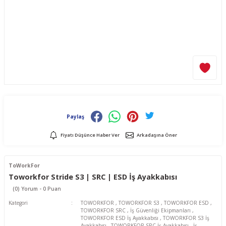
Paylaş
Fiyatı Düşünce Haber Ver
Arkadaşına Öner
ToWorkFor
Toworkfor Stride S3 | SRC | ESD İş Ayakkabısı
(0) Yorum - 0 Puan
Kategori
TOWORKFOR
,
TOWORKFOR S3
,
TOWORKFOR ESD
,
TOWORKFOR SRC
,
İş Güvenliği Ekipmanları
,
TOWORKFOR ESD İş Ayakkabısı
,
TOWORKFOR S3 İş
Ayakkabısı
,
TOWORKFOR SRC İş Ayakkabısı
,
İş