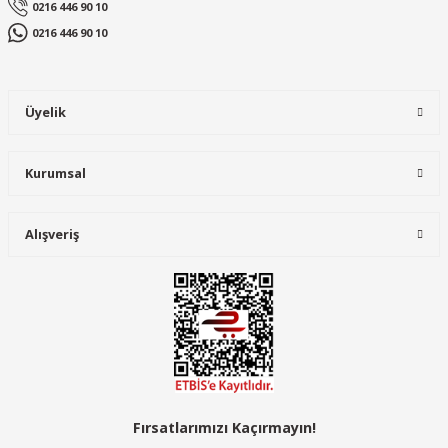
0216 446 90 10
0216 446 90 10
Üyelik
Gönder
Kurumsal
BASE İş Ayakkabısı
BASE B1004C K-Speed S1P HRO SRC 39 Numara İş Güvenlik Ayakkabısı
Alışveriş
6.016,80 TL
Fırsatlarımızı Kaçırmayın!