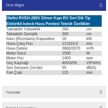
Ürün Bilgisi
Olefini RVEH-280V Döner Kapı RV Seri Dik Tip
Elektrikli Isıtıcılı Hava Perdesi Teknik Özellikler
Takılabilir Yükseklik
280
cm
Takılabilir Genişlik
300
cm
Isıtıcı (Rezistans) Kapasitesi
18
kW
Hava Çıkış Hızı
13.0/10.0
m/s
Hava Debisi
3860/2970
m³/h
Motor Gücü
1500
W
Motor Hızı
1400
rpm
Güç Kaynağı
400/3/50
V/Ph/Hz
Ses Seviyesi (1m'de)
55
dB(A)
Fan Çapı
115
mm
Yorumlar