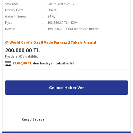
Stok Kodu
Olefini-RVEH-280V
Montaj Ücreti
Ücretli
Garanti Süresi
24 Ay
Fiyat
166.666,67 TL + KDV
Havale
198.000,00 TL (%1,00 havale indirimi)
💳 World Card’a Özel! Vade Farksız 2 Taksit Fırsatı!
200.000,00 TL
Fiyatlara KDV dahildir.
19.060,00 TL
den başlayan taksitlerle!
Gelince Haber Ver
Kargo Bedava