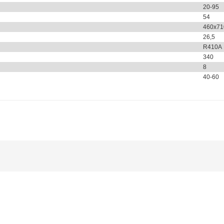
20-95
54
460x71
26,5
R410A
340
8
40-60
larda yetersiz gördüğünüz noktaları öneri formunu kullanarak tarafımıza ile
Bu ürüne ilk yorumu siz yapın!
Yorum Yaz