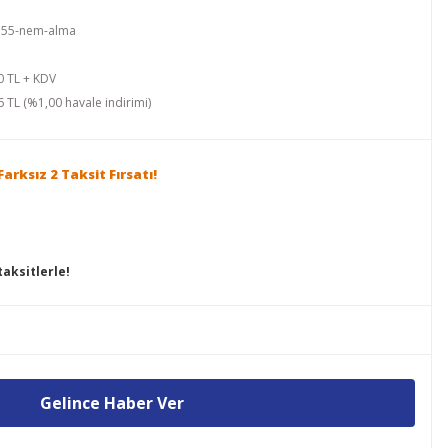
ol55-nem-alma
0 TL + KDV
 TL (%1,00 havale indirimi)
arksız 2 Taksit Fırsatı!
aksitlerle!
Gelince Haber Ver