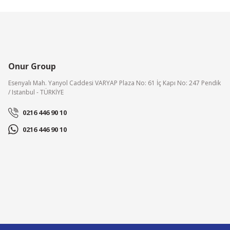
Onur Group
Esenyalı Mah. Yanyol Caddesi VARYAP Plaza No: 61 İç Kapı No: 247 Pendik
/ Istanbul - TÜRKİYE
0216 446 90 10
Olefini
Olefini
Olefini OL70-B585EF Nem Alma Cihazı 70 lt/gün
Olefini OL40-BD05
0216 446 90 10
41.000,00 TL
30.600,00 TL