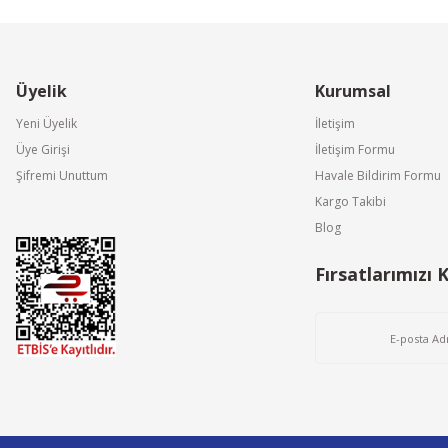
Üyelik
Kurumsal
Gönder
Yeni Üyelik
İletişim
Üye Girişi
İletişim Formu
Olefini
Şifremi Unuttum
Havale Bildirim Formu
Olefini OL90-B906E Nem Alma Cihazı
Kargo Takibi
Blog
2A Nem Alma Cihazı 40 lt/gün
81.600,00 TL
Fırsatlarımızı 