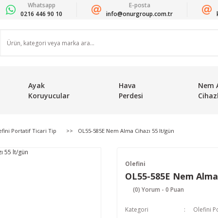
Whatsapp
E-posta
0216 446 90 10
info@onurgroup.com.tr
Ayak
Hava
Nem 
Koruyucular
Perdesi
Cihazl
fini Portatif Ticari Tip
OL55-585E Nem Alma Cihazı 55 lt/gün
Olefini
OL55-585E Nem Alma C
(0) Yorum - 0 Puan
Kategori
Olefini Po