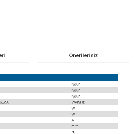
eri
Önerileriniz
lt/gün
lt/gün
lt/gün
0/1/50
V/Ph/Hz
W
W
A
m³/h
°C