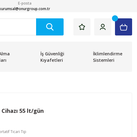
E-posta
kurumsal@onurgroup.com.tr
Alma
İş Güvenliği
İklimlendirme
arı
Kıyafetleri
Sistemleri
ihazı 55 lt/gün
rtatif Ticari Tip