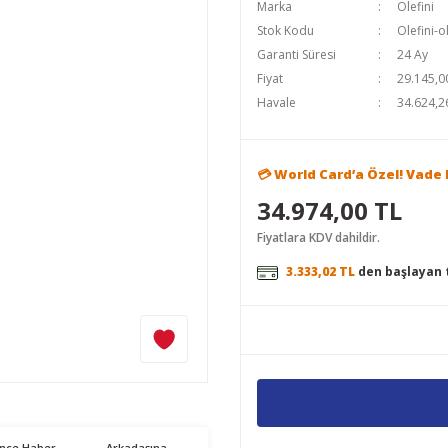
Marka
Olefini
Stok Kodu
Olefini-
Garanti Süresi
24 Ay
Fiyat
29.145,0
Havale
34.624,26
💳 World Card’a Özel! Vade F
34.974,00 TL
Fiyatlara KDV dahildir.
3.333,02 TL
den başlayan t
ünce Haber
Arkadaşına