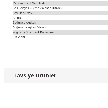
Çalışma Bağıl Nem Aralığı
Ses Seviyesi (Serbest alanda 3 m'de)
Boyutlar (GxYxD)
Ağırlık
Soğutucu Akışkan
Soğutucu Akışkan Miktarı
Yoğuşma Suyu Tank Kapasitesi
Etki Alanı
Bu ürünün fiyat bilgisi, resim, ürün açıklamalarında ve diğer konu
Görüş ve önerileriniz için teşekkür ederiz.
Tavsiye Ürünler
Ürün resmi kalitesiz, bozuk veya görüntülenemiyor.
Ürün açıklamasında eksik bilgiler bulunuyor.
Ürün bilgilerinde hatalar bulunuyor.
YENİ
Ürün fiyatı diğer sitelerden daha pahalı.
Bu ürüne benzer farklı alternatifler olmalı.