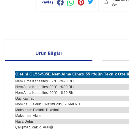
Paylaş
Ver
Ürün Bilgisi
Olefini OL55-585E Nem Alma Cihazı 55 lt/gün Teknik Özelli
Nem Alma Kapasitesi 32°C - %90 RH
Nem Alma Kapasitesi 30°C - %80 RH
Nem Alma Kapasitesi 20°C - %60 Rh
Güç Kaynağı
Nominal Elektrik Tüketimi 20°C - %60 RH
Maksimum Elektrik Tüketimi
Maksimum Akım
Hava Debisi
Çalışma Sıcaklığı Aralığı