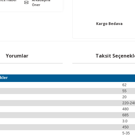
Öner
Kargo Bedava
Yorumlar
Taksit Seçenekl
kler
62
55
20
220-24
480
685
3.0
450
5-35