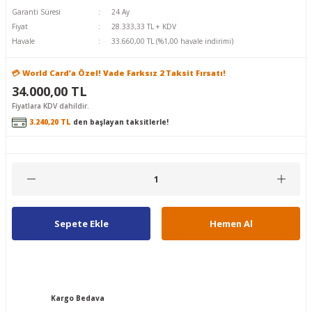
Garanti Süresi
24 Ay
Fiyat
28.333,33 TL + KDV
Havale
33.660,00 TL (%1,00 havale indirimi)
💳 World Card’a Özel! Vade Farksız 2 Taksit Fırsatı!
34.000,00 TL
Fiyatlara KDV dahildir.
3.240,20 TL
den başlayan taksitlerle!
Sepete Ekle
Hemen Al
Kargo Bedava