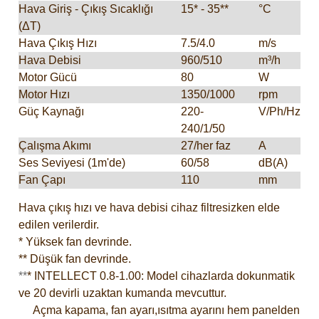
Hava Giriş - Çıkış Sıcaklığı
15* - 35**
°C
(ΔT)
Hava Çıkış Hızı
7.5/4.0
m/s
Hava Debisi
960/510
m³/h
Motor Gücü
80
W
Motor Hızı
1350/1000
rpm
Güç Kaynağı
220-
V/Ph/Hz
240/1/50
Çalışma Akımı
27/her faz
A
Ses Seviyesi (1m'de)
60/58
dB(A)
Fan Çapı
110
mm
Hava çıkış hızı ve hava debisi cihaz filtresizken elde
edilen verilerdir.
* Yüksek fan devrinde.
** Düşük fan devrinde.
**
* INTELLECT 0.8-1.00: Model cihazlarda dokunmatik
ve 20 devirli uzaktan kumanda mevcuttur.
Açma kapama, fan ayarı,ısıtma ayarını hem panelden