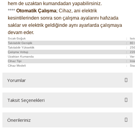
hem de uzaktan kumandadan yapabilirsiniz.
****
Otomatik Çalışma
; Cihaz, ani elektrik
kesintilerinden sonra son çalışma ayalarını hafızada
saklar ve elektrik geldiğinde aynı ayarlarda çalışmaya
devam eder.
Sıcak-Soğuk
:
Isıtı
Takılabilir Genişlik
:
80
Takılabilir Yükseklik
:
25
Çalışma Voltajı
:
220
Uzaktan Kumanda
:
Var
Cihaz Tipi
:
Inte
Cihaz Modeli
:
Sta
Yorumlar
Taksit Seçenekleri
Bu ürüne ilk yorumu siz yapın!
Önerileriniz
Yorum Yaz