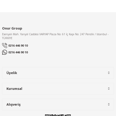
Bu ürünün fiyat bilgisi, resim, ürün açıklamalarında ve diğer
konularda yetersiz gördüğünüz noktaları öneri formunu
kullanarak tarafımıza iletebilirsiniz.
Görüş ve önerileriniz için teşekkür ederiz.
Onur Group
Ürün resmi kalitesiz, bozuk veya görüntülenemiyor.
Esenyalı Mah. Yanyol Caddesi VARYAP Plaza No: 61 İç Kapı No: 247 Pendik / Istanbul -
Ürün açıklamasında eksik bilgiler bulunuyor.
TÜRKİYE
Ürün bilgilerinde hatalar bulunuyor.
0216 446 90 10
Ürün fiyatı diğer sitelerden daha pahalı.
0216 446 90 10
Bu ürüne benzer farklı alternatifler olmalı.
Üyelik
Kurumsal
Gönder
Alışveriş