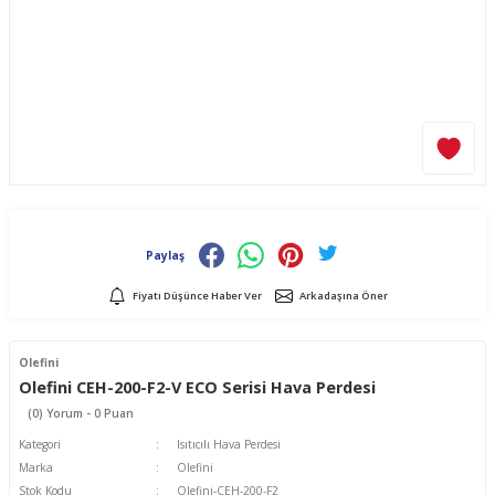
Paylaş
Fiyatı Düşünce Haber Ver
Arkadaşına Öner
Olefini
Olefini CEH-200-F2-V ECO Serisi Hava Perdesi
(0) Yorum - 0 Puan
Kategori
Isıtıcılı Hava Perdesi
Marka
Olefini
Stok Kodu
Olefini-CEH-200-F2