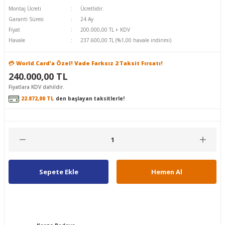
Montaj Ücreti
Ücretlidir.
Garanti Süresi
24 Ay
Fiyat
200.000,00 TL + KDV
Havale
237.600,00 TL (%1,00 havale indirimi)
💳 World Card’a Özel! Vade Farksız 2 Taksit Fırsatı!
240.000,00 TL
Fiyatlara KDV dahildir.
22.872,00 TL
den başlayan taksitlerle!
Sepete Ekle
Hemen Al