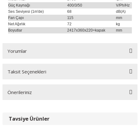
Güç Kaynağı
400/3/50
V/Ph/Hz
Ses Seviyesi (1m'de)
68
dB(A)
Fan Çapı
115
mm
Net Ağırlık
72
kg
Boyutlar
2417x360x220+kapak
mm
Yorumlar
Taksit Seçenekleri
Bu ürüne ilk yorumu siz yapın!
Önerileriniz
Yorum Yaz
Bu ürünün fiyat bilgisi, resim, ürün açıklamalarında ve diğer
konularda yetersiz gördüğünüz noktaları öneri formunu
Tavsiye Ürünler
kullanarak tarafımıza iletebilirsiniz.
Görüş ve önerileriniz için teşekkür ederiz.