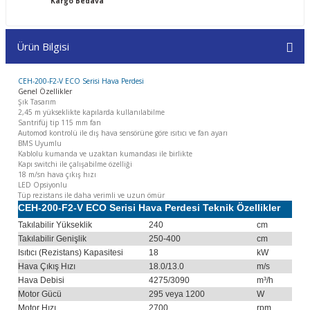
Kargo Bedava
Ürün Bilgisi
CEH-200-F2-V ECO Serisi Hava Perdesi
Genel Özellikler
Şık Tasarım
2,45 m yükseklikte kapılarda kullanılabilme
Santrifüj tip 115 mm fan
Automod kontrolü ile dış hava sensörüne göre ısıtıcı ve fan ayarı
BMS Uyumlu
Kablolu kumanda ve uzaktan kumandası ile birlikte
Kapı switchi ile çalışabilme özelliği
18 m/sn hava çıkış hızı
LED Opsiyonlu
Tüp rezistans ile daha verimli ve uzun ömür
CEH-200-F2-V ECO Serisi Hava Perdesi Teknik Özellikler
Takılabilir Yükseklik
240
cm
Takılabilir Genişlik
250-400
cm
Isıtıcı (Rezistans) Kapasitesi
18
kW
Hava Çıkış Hızı
18.0/13.0
m/s
Hava Debisi
4275/3090
m³/h
Motor Gücü
295 veya 1200
W
Motor Hızı
2700
rpm