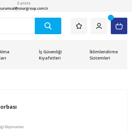
E-posta
kurumsal@onurgroup.com.tr
Alma
İş Güvenliği
İklimlendirme
arı
Kıyafetleri
Sistemleri
Torbası
iği Ekipmanları