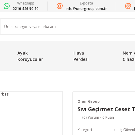
Whatsapp
E-posta
0216 446 90 10
info@onurgroup.com.tr
Ayak
Hava
Nem 
Koruyucular
Perdesi
Cihazl
Onur Group
Sıvı Geçirmez Ceset 
(0) Yorum - 0 Puan
Kategori
İş Güvenl