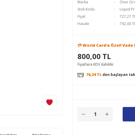
Marka
Onur Gr
Stok Kodu
Liquid P
Fiyat
727,27 T
Havale
792,00 TL
💳 World Card’a Özel! Vade F
800,00 TL
Fiyatlara KDV dahildir.
76,24 TL
den başlayan taks
ünce Haber
Arkadaşına