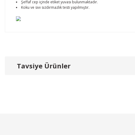
Şeffaf cep içinde etiket yuvası bulunmaktadır.
Koku ve sıvı sızdırmazlık testi yapılmıştır.
Bu ürünün fiyat bilgisi, resim, ürün açıklamalarında ve diğer konu
Görüş ve önerileriniz için teşekkür ederiz.
Tavsiye Ürünler
Ürün resmi kalitesiz, bozuk veya görüntülenemiyor.
Ürün açıklamasında eksik bilgiler bulunuyor.
Ürün bilgilerinde hatalar bulunuyor.
Ürün fiyatı diğer sitelerden daha pahalı.
Bu ürüne benzer farklı alternatifler olmalı.
Onur Group
Ceset Torbası
Onur Group