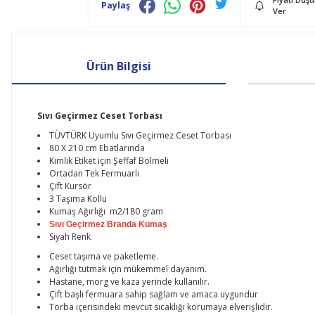
Paylaş
Ver
Ürün Bilgisi
Sıvı Geçirmez Ceset Torbası
TÜVTÜRK Uyumlu Sıvı Geçirmez Ceset Torbası
80 X 210 cm Ebatlarında
Kimlik Etiket için Şeffaf Bölmeli
Ortadan Tek Fermuarlı
Çift Kursör
3 Taşıma Kollu
Kumaş Ağırlığı m2/180 gram
Sıvı Geçirmez Branda Kumaş
Siyah Renk
Ceset taşıma ve paketleme.
Ağırlığı tutmak için mükemmel dayanım.
Hastane, morg ve kaza yerinde kullanılır.
Çift başlı fermuara sahip sağlam ve amaca uygundur
Torba içerisindeki mevcut sıcaklığı korumaya elverişlidir.