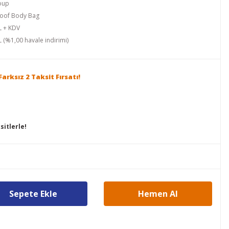
oup
roof Body Bag
L + KDV
 (%1,00 havale indirimi)
arksız 2 Taksit Fırsatı!
itlerle!
Sepete Ekle
Hemen Al