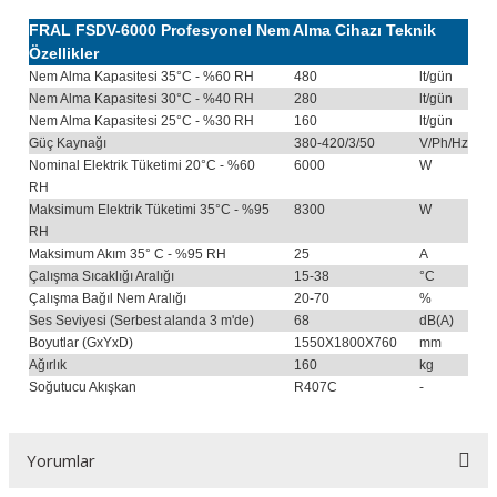
FRAL FSDV-6000 Profesyonel Nem Alma Cihazı Teknik
Özellikler
Nem Alma Kapasitesi 35°C - %60 RH
480
lt/gün
Nem Alma Kapasitesi 30°C - %40 RH
280
lt/gün
Nem Alma Kapasitesi 25°C - %30 RH
160
lt/gün
Güç Kaynağı
380-420/3/50
V/Ph/Hz
Nominal Elektrik Tüketimi 20°C - %60
6000
W
RH
Maksimum Elektrik Tüketimi 35°C - %95
8300
W
RH
Maksimum Akım 35° C - %95 RH
25
A
Çalışma Sıcaklığı Aralığı
15-38
°C
Çalışma Bağıl Nem Aralığı
20-70
%
Ses Seviyesi (Serbest alanda 3 m'de)
68
dB(A)
Boyutlar (GxYxD)
1550X1800X760
mm
Ağırlık
160
kg
Soğutucu Akışkan
R407C
-
Yorumlar