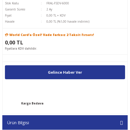
Stok Kodu
FRAL-FSDV-6000
Garanti Süresi
2 Ay
Fiyat
0,00 TL + KDV
Havale
0,00 TL (%1,00 havale indirimi)
💳 World Card’a Özel! Vade Farksız 2 Taksit Fırsatı!
0,00 TL
Fiyatlara KDV dahildir.
Gelince Haber Ver
Kargo Bedava
Ürün Bilgisi