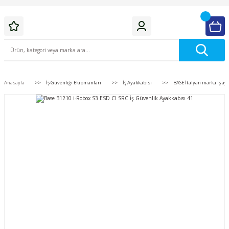
Anasayfa
İş Güvenliği Ekipmanları
İş Ayakkabısı
BASE İtalyan marka iş ay