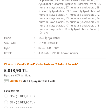
Ekipmanları
,
BASE İtalyan marka iş ayakkabısı
,
İş
Ayakkabısı Numarası
,
Ayakkabı Numarası Tercihi
,
36
numara iş ayakkabısı
,
37 numara iş ayakkabısı
,
38
Numara İş Ayakkabısı
,
39 Numara İş Ayakkabısı
,
40
numara iş ayakkabısı
,
41 numara iş ayakkabısı
,
42
numara iş ayakkabısı
,
43 numara iş ayakkabısı
,
44
numara iş ayakkabısı
,
45 numara iş ayakkabısı
,
46
numara iş ayakkabısı
,
47 numara iş ayakkabısı
,
48
numara iş ayakksbısı
,
Base İş Ayakkabısı ve Botları |
TÜRKİYE
Marka
BASE İş Ayakkabısı
Stok Kodu
B1210-I-Robox-41
Fiyat
82,45 EUR + KDV
Havale
4.963,76 TL (%1,00 havale indirimi)
💳 World Card’a Özel! Vade Farksız 2 Taksit Fırsatı!
5.013,90 TL
Fiyatlara KDV dahildir.
477,82 TL
den başlayan taksitlerle!
Seçenekler
36 - ( 5.013,90 TL )
37 - ( 5.013,90 TL )