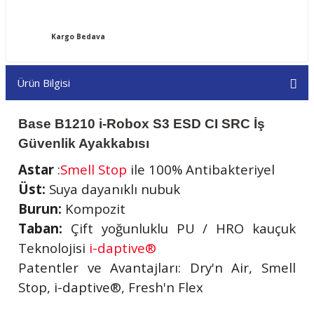
Kargo Bedava
Ürün Bilgisi
Base B1210 i-Robox S3 ESD CI SRC İş
Güvenlik Ayakkabısı
Astar
:
Smell Stop
ile 100% Antibakteriyel
Üst:
Suya dayanıklı nubuk
Burun:
Kompozit
Taban:
Çift yoğunluklu PU / HRO kauçuk
Teknolojisi
i-daptive®
Patentler ve Avantajları: Dry'n Air, Smell
Stop, i-daptive®, Fresh'n Flex