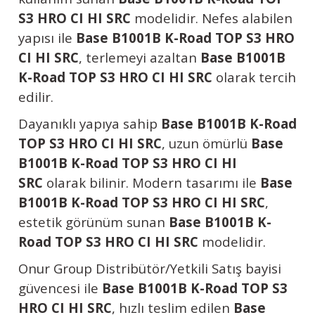
S3 HRO CI HI SRC
modelidir. Nefes alabilen
yapısı ile
Base B1001B K-Road TOP S3 HRO
CI HI SRC
, terlemeyi azaltan
Base B1001B
K-Road TOP S3 HRO CI HI SRC
olarak tercih
edilir.
Dayanıklı yapıya sahip
Base B1001B K-Road
TOP S3 HRO CI HI SRC
, uzun ömürlü
Base
B1001B K-Road TOP S3 HRO CI HI
SRC
olarak bilinir. Modern tasarımı ile
Base
B1001B K-Road TOP S3 HRO CI HI SRC
,
estetik görünüm sunan
Base B1001B K-
Road TOP S3 HRO CI HI SRC
modelidir.
Onur Group Distribütör/Yetkili Satış bayisi
güvencesi ile
Base B1001B K-Road TOP S3
HRO CI HI SRC
, hızlı teslim edilen
Base