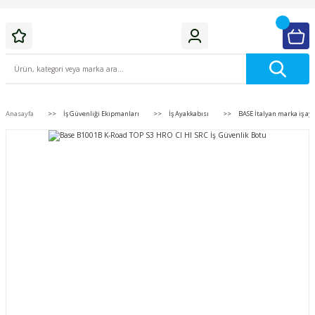
Anasayfa
İş Güvenliği Ekipmanları
İş Ayakkabısı
BASE İtalyan marka iş ay