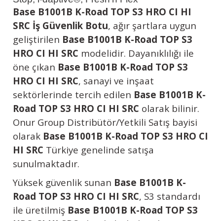
Base B1001B K-Road TOP S3 HRO CI HI
SRC İş Güvenlik Botu
, ağır şartlara uygun
geliştirilen
Base B1001B K-Road TOP S3
HRO CI HI SRC
modelidir. Dayanıklılığı ile
öne çıkan
Base B1001B K-Road TOP S3
HRO CI HI SRC
, sanayi ve inşaat
sektörlerinde tercih edilen
Base B1001B K-
Road TOP S3 HRO CI HI SRC
olarak bilinir.
Onur Group Distribütör/Yetkili Satış bayisi
olarak
Base B1001B K-Road TOP S3 HRO CI
HI SRC
Türkiye genelinde satışa
sunulmaktadır.
Yüksek güvenlik sunan
Base B1001B K-
Road TOP S3 HRO CI HI SRC
, S3 standardı
ile üretilmiş
Base B1001B K-Road TOP S3