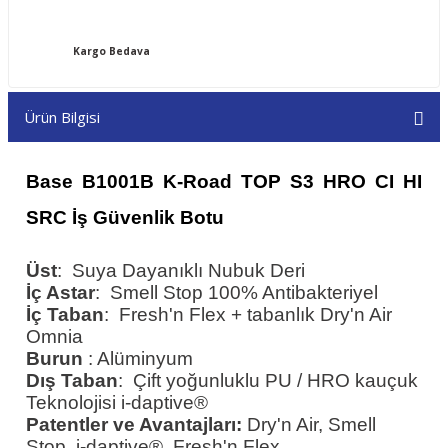
Kargo Bedava
Ürün Bilgisi
Base B1001B K-Road TOP S3 HRO CI HI
SRC İş Güvenlik Botu
Üst
: Suya Dayanıklı Nubuk Deri
İç Astar
: Smell Stop 100% Antibakteriyel
İç Taban
: Fresh'n Flex + tabanlık Dry'n Air
Omnia
Burun
: Alüminyum
Dış Taban
: Çift yoğunluklu PU / HRO kauçuk
Teknolojisi i-daptive®
Patentler ve Avantajları:
Dry'n Air, Smell
Stop, i-daptive®, Fresh'n Flex