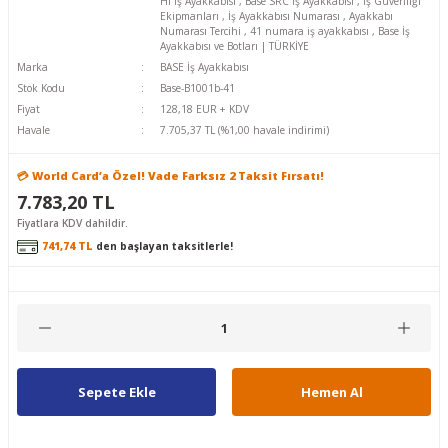
HI İş Ayakkabısı
,
Base SRC İş Ayakkabısı
,
İş Güvenliği
Ekipmanları
,
İş Ayakkabısı Numarası
,
Ayakkabı
Numarası Tercihi
,
41 numara iş ayakkabısı
,
Base İş
Ayakkabısı ve Botları | TÜRKİYE
Marka
BASE İş Ayakkabısı
Stok Kodu
Base-B1001b-41
Fiyat
128,18 EUR + KDV
Havale
7.705,37 TL (%1,00 havale indirimi)
💳 World Card’a Özel! Vade Farksız 2 Taksit Fırsatı!
7.783,20 TL
Fiyatlara KDV dahildir.
741,74 TL
den başlayan taksitlerle!
Sepete Ekle
Hemen Al