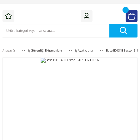
Anasayfa
İş Güvenliği Ekipmanları
İş Ayakkabısı
Base B0134B Euston S1PS