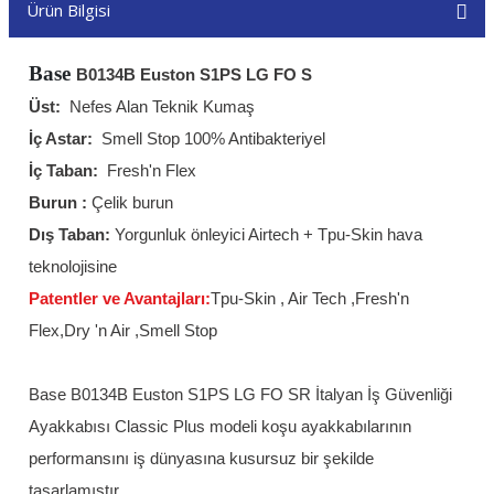
Ürün Bilgisi
Base
B0134B Euston S1PS LG FO S
Üst:
Nefes Alan Teknik Kumaş
İç Astar:
Smell Stop 100% Antibakteriyel
İç Taban:
Fresh'n Flex
Burun :
Çelik burun
Dış Taban:
Yorgunluk önleyici Airtech + Tpu-Skin hava
teknolojisine
Patentler ve Avantajları:
Tpu-Skin , Air Tech ,Fresh'n
Flex,Dry 'n Air ,Smell Stop
Base B0134B Euston S1PS LG FO SR İtalyan İş Güvenliği
Ayakkabısı Classic Plus modeli koşu ayakkabılarının
performansını iş dünyasına kusursuz bir şekilde
tasarlamıştır.