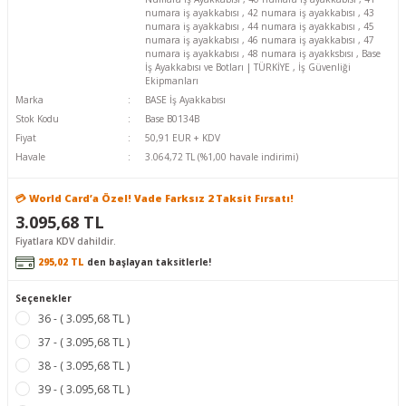
numara iş ayakkabısı
,
42 numara iş ayakkabısı
,
43
numara iş ayakkabısı
,
44 numara iş ayakkabısı
,
45
numara iş ayakkabısı
,
46 numara iş ayakkabısı
,
47
numara iş ayakkabısı
,
48 numara iş ayakksbısı
,
Base
İş Ayakkabısı ve Botları | TÜRKİYE
,
İş Güvenliği
Ekipmanları
Marka
BASE İş Ayakkabısı
Stok Kodu
Base B0134B
Fiyat
50,91 EUR + KDV
Havale
3.064,72 TL (%1,00 havale indirimi)
💳 World Card’a Özel! Vade Farksız 2 Taksit Fırsatı!
3.095,68 TL
Fiyatlara KDV dahildir.
295,02 TL
den başlayan taksitlerle!
Seçenekler
36 - ( 3.095,68 TL )
37 - ( 3.095,68 TL )
38 - ( 3.095,68 TL )
39 - ( 3.095,68 TL )