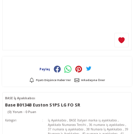
Paylaş
Fiyatı Düşünce Haber Ver
Arkadaşına Öner
BASE İş Ayakkabısı
Base B0134B Euston S1PS LG FO SR
(0) Yorum - 0 Puan
Kategori
İş Ayakkabısı
,
BASE İtalyan marka iş ayakkabısı
,
Ayakkabı Numarası Tercihi
,
36 numara iş ayakkabısı
,
37 numara iş ayakkabısı
,
38 Numara İş Ayakkabısı
,
39
Numara İş Ayakkabısı
,
40 numara iş ayakkabısı
,
41