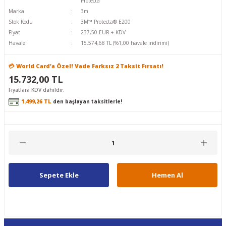
Protecta
Marka
3m
Stok Kodu
3M™ Protecta® E200
Fiyat
237,50 EUR + KDV
Havale
15.574,68 TL (%1,00 havale indirimi)
💳 World Card’a Özel! Vade Farksız 2 Taksit Fırsatı!
15.732,00 TL
Fiyatlara KDV dahildir.
1.499,26 TL
den başlayan taksitlerle!
Sepete Ekle
Hemen Al