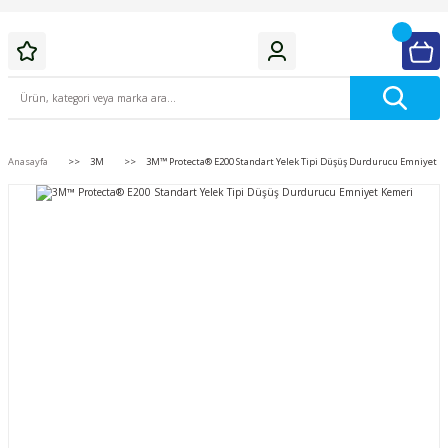
Anasayfa
3M
3M™ Protecta® E200 Standart Yelek Tipi Düşüş Durdurucu Emniyet K