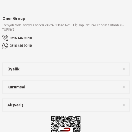
Ürün açıklamasında eksik bilgiler bulunuyor.
Ürün bilgilerinde hatalar bulunuyor.
Onur Group
Ürün fiyatı diğer sitelerden daha pahalı.
Esenyalı Mah. Yanyol Caddesi VARYAP Plaza No: 61 İç Kapı No: 247 Pendik / Istanbul -
TÜRKİYE
Bu ürüne benzer farklı alternatifler olmalı.
0216 446 90 10
0216 446 90 10
Üyelik
Gönder
Kurumsal
3m
3M™ 1161765 Protecta® E200 Comfort Süspansiyon Emniyet Kemeri
Alışveriş
14.876,40 TL