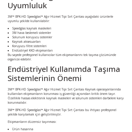
Uyumluluk
3M™ BPK-HD Speedglas™ Ağır Hizmet Tipi Sırt Çantası aşağıdaki ürünlerle
uyumlu şekilde kullanılabilir:
Speedglas kaynak maskeleri
3M hava beslemeli sistemler
Solunum koruyucu sistemler
Kaynak aksesuarları
Koruyucu filtre sistemleri
Endüstriyel KKD ekipmanları
Bu sayede profesyonel kullanıcılar tüm ekipmanlarını tek taşıma çözümünde
organize edebilir.
Endüstriyel Kullanımda Taşıma
Sistemlerinin Önemi
3M™ BPK-HD Speedglas™ Ağır Hizmet Tipi Sırt Çantası Kaynak operasyonlarında
kullanılan ekipmanların korunması iş güvenliği açısından kritik önem taşır.
Özellikle hassas elektronik kaynak maskeleri ve solunum sistemleri darbelere karşı
korunmalıdır.
3M™ BPK-HD Speedglas™ Ağır Hizmet Tipi Sırt Çantası bu ihtiyacı profesyonel
şekilde karşılamak için geliştirilmiştir.
Ekipmanların düzensiz taşınması:
Ürün hasarına