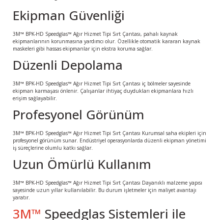
Ekipman Güvenliği
3M™ BPK-HD Speedglas™ Ağır Hizmet Tipi Sırt Çantası, pahalı kaynak
ekipmanlarının korunmasına yardımcı olur. Özellikle otomatik kararan kaynak
maskeleri gibi hassas ekipmanlar için ekstra koruma sağlar.
Düzenli Depolama
3M™ BPK-HD Speedglas™ Ağır Hizmet Tipi Sırt Çantası iç bölmeler sayesinde
ekipman karmaşası önlenir. Çalışanlar ihtiyaç duydukları ekipmanlara hızlı
erişim sağlayabilir.
Profesyonel Görünüm
3M™ BPK-HD Speedglas™ Ağır Hizmet Tipi Sırt Çantası Kurumsal saha ekipleri için
profesyonel görünüm sunar. Endüstriyel operasyonlarda düzenli ekipman yönetimi
iş süreçlerine olumlu katkı sağlar.
Uzun Ömürlü Kullanım
3M™ BPK-HD Speedglas™ Ağır Hizmet Tipi Sırt Çantası Dayanıklı malzeme yapısı
sayesinde uzun yıllar kullanılabilir. Bu durum işletmeler için maliyet avantajı
yaratır.
3M™
Speedglas Sistemleri ile