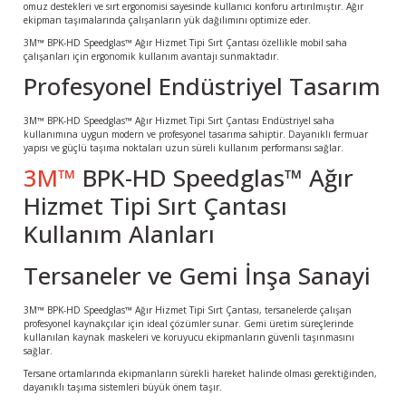
omuz destekleri ve sırt ergonomisi sayesinde kullanıcı konforu artırılmıştır. Ağır
ekipman taşımalarında çalışanların yük dağılımını optimize eder.
3M™ BPK-HD Speedglas™ Ağır Hizmet Tipi Sırt Çantası özellikle mobil saha
çalışanları için ergonomik kullanım avantajı sunmaktadır.
Profesyonel Endüstriyel Tasarım
3M™ BPK-HD Speedglas™ Ağır Hizmet Tipi Sırt Çantası Endüstriyel saha
kullanımına uygun modern ve profesyonel tasarıma sahiptir. Dayanıklı fermuar
yapısı ve güçlü taşıma noktaları uzun süreli kullanım performansı sağlar.
3M™
BPK-HD Speedglas™ Ağır
Hizmet Tipi Sırt Çantası
Kullanım Alanları
Tersaneler ve Gemi İnşa Sanayi
3M™ BPK-HD Speedglas™ Ağır Hizmet Tipi Sırt Çantası, tersanelerde çalışan
profesyonel kaynakçılar için ideal çözümler sunar. Gemi üretim süreçlerinde
kullanılan kaynak maskeleri ve koruyucu ekipmanların güvenli taşınmasını
sağlar.
Tersane ortamlarında ekipmanların sürekli hareket halinde olması gerektiğinden,
dayanıklı taşıma sistemleri büyük önem taşır.