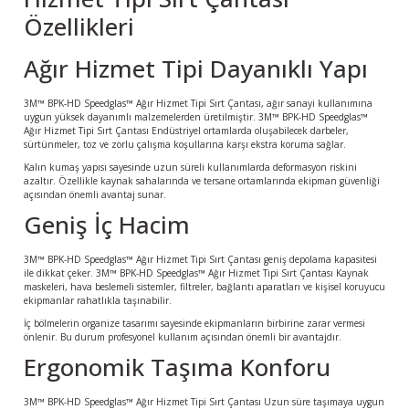
Özellikleri
Ağır Hizmet Tipi Dayanıklı Yapı
3M™ BPK-HD Speedglas™ Ağır Hizmet Tipi Sırt Çantası, ağır sanayi kullanımına
uygun yüksek dayanımlı malzemelerden üretilmiştir. 3M™ BPK-HD Speedglas™
Ağır Hizmet Tipi Sırt Çantası Endüstriyel ortamlarda oluşabilecek darbeler,
sürtünmeler, toz ve zorlu çalışma koşullarına karşı ekstra koruma sağlar.
Kalın kumaş yapısı sayesinde uzun süreli kullanımlarda deformasyon riskini
azaltır. Özellikle kaynak sahalarında ve tersane ortamlarında ekipman güvenliği
açısından önemli avantaj sunar.
Geniş İç Hacim
3M™ BPK-HD Speedglas™ Ağır Hizmet Tipi Sırt Çantası geniş depolama kapasitesi
ile dikkat çeker. 3M™ BPK-HD Speedglas™ Ağır Hizmet Tipi Sırt Çantası Kaynak
maskeleri, hava beslemeli sistemler, filtreler, bağlantı aparatları ve kişisel koruyucu
ekipmanlar rahatlıkla taşınabilir.
İç bölmelerin organize tasarımı sayesinde ekipmanların birbirine zarar vermesi
önlenir. Bu durum profesyonel kullanım açısından önemli bir avantajdır.
Ergonomik Taşıma Konforu
3M™ BPK-HD Speedglas™ Ağır Hizmet Tipi Sırt Çantası Uzun süre taşımaya uygun