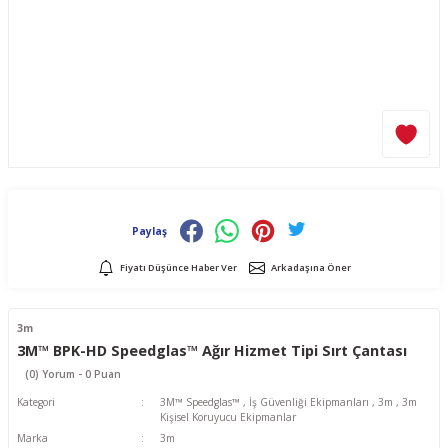
Paylaş
Fiyatı Düşünce Haber Ver
Arkadaşına Öner
3m
3M™ BPK-HD Speedglas™ Ağır Hizmet Tipi Sırt Çantası
(0) Yorum - 0 Puan
Kategori
3M™ Speedglas™
,
İş Güvenliği Ekipmanları
,
3m
,
3m
Kişisel Koruyucu Ekipmanlar
Marka
3m