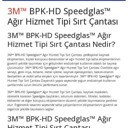
3M™
BPK-HD Speedglas™
Ağır Hizmet Tipi Sırt Çantası
3M™ BPK-HD Speedglas™ Ağır
Hizmet Tipi Sırt Çantası Nedir?
3M™ BPK-HD Speedglas™ Ağır Hizmet Tipi Sırt Çantası, profesyonel kaynak
ekipmanları, kişisel koruyucu donanımlar ve ağır hizmet tipi saha ekipmanlarının
güvenli şekilde taşınması için geliştirilen endüstriyel kullanım odaklı bir taşıma
çözümüdür. 3M™ BPK-HD Speedglas™ Ağır Hizmet Tipi Sırt Çantası Özellikle ağır
sanayi, gemi inşa, tersane, metal işleme, kaynak operasyonları, bakım-onarım
faaliyetleri ve mobil saha ekipleri için tasarlanmıştır. 3M™ BPK-HD Speedglas™ Ağır
Hizmet Tipi Sırt Çantası Dayanıklı yapısı sayesinde yoğun endüstriyel kullanım
şartlarında uzun ömürlü performans sunar.
3M™ BPK-HD Speedglas™ Ağır Hizmet Tipi Sırt Çantası, kaynak maskeleri,
otomatik kararan Speedglas başlıkları, solunum sistemleri, filtreler, kablolar,
eldivenler ve diğer koruyucu ekipmanların düzenli şekilde taşınmasına yardımcı
olur. Ergonomik tasarımı sayesinde saha çalışanlarının ekipmanlarını güvenli ve
organize şekilde taşımasını sağlar.
3M™ BPK-HD Speedglas™ Ağır
Hizmet Tipi Sırt Çantası