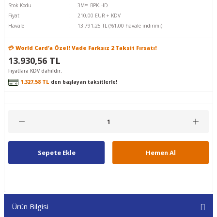
Stok Kodu
3M™ BPK-HD
Fiyat
210,00 EUR + KDV
Havale
13.791,25 TL (%1,00 havale indirimi)
💳 World Card’a Özel! Vade Farksız 2 Taksit Fırsatı!
13.930,56 TL
Fiyatlara KDV dahildir.
1.327,58 TL
den başlayan taksitlerle!
Sepete Ekle
Hemen Al
Ürün Bilgisi