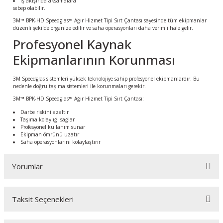
İş akışında aksamalara
sebep olabilir.
3M™ BPK-HD Speedglas™ Ağır Hizmet Tipi Sırt Çantası sayesinde tüm ekipmanlar
düzenli şekilde organize edilir ve saha operasyonları daha verimli hale gelir.
Profesyonel Kaynak
Ekipmanlarının Korunması
3M Speedglas sistemleri yüksek teknolojiye sahip profesyonel ekipmanlardır. Bu
nedenle doğru taşıma sistemleri ile korunmaları gerekir.
3M™ BPK-HD Speedglas™ Ağır Hizmet Tipi Sırt Çantası:
Darbe riskini azaltır
Taşıma kolaylığı sağlar
Profesyonel kullanım sunar
Ekipman ömrünü uzatır
Saha operasyonlarını kolaylaştırır
Yorumlar
Taksit Seçenekleri
Bu ürüne ilk yorumu siz yapın!