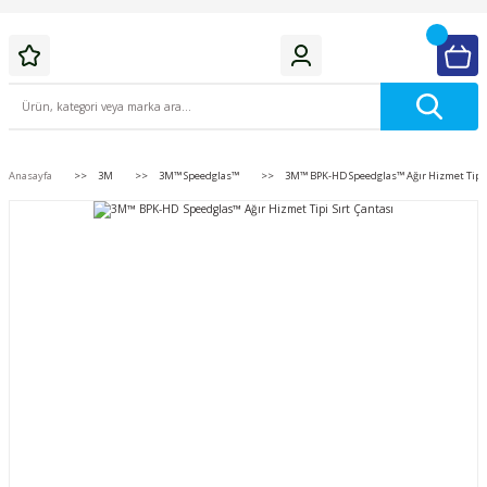
Anasayfa
3M
3M™ Speedglas™
3M™ BPK-HD Speedglas™ Ağır Hizmet Tipi S