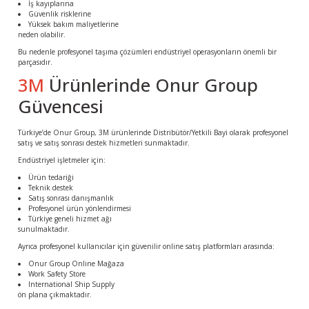
İş kayıplarına
Güvenlik risklerine
Yüksek bakım maliyetlerine
neden olabilir.
Bu nedenle profesyonel taşıma çözümleri endüstriyel operasyonların önemli bir
parçasıdır.
3M
Ürünlerinde Onur Group
Güvencesi
Türkiye’de
Onur Group
, 3M ürünlerinde Distribütör/Yetkili Bayi olarak profesyonel
satış ve satış sonrası destek hizmetleri sunmaktadır.
Endüstriyel işletmeler için:
Ürün tedariği
Teknik destek
Satış sonrası danışmanlık
Profesyonel ürün yönlendirmesi
Türkiye geneli hizmet ağı
sunulmaktadır.
Ayrıca profesyonel kullanıcılar için güvenilir online satış platformları arasında:
Onur Group Online Mağaza
Work Safety Store
International Ship Supply
ön plana çıkmaktadır.