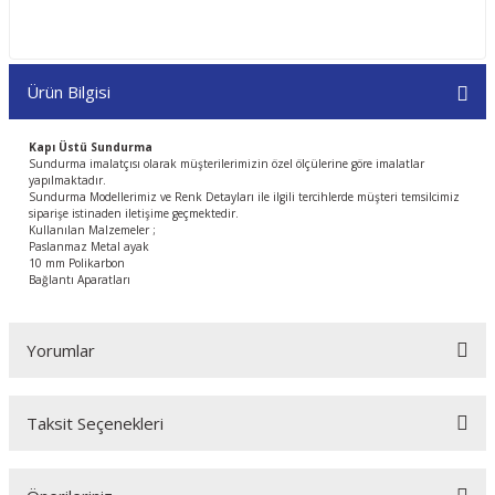
Ürün Bilgisi
Kapı Üstü Sundurma
Sundurma imalatçısı olarak müşterilerimizin özel ölçülerine göre imalatlar
yapılmaktadır.
Sundurma Modellerimiz ve Renk Detayları ile ilgili tercihlerde müşteri temsilcimiz
siparişe istinaden iletişime geçmektedir.
Kullanılan Malzemeler ;
Paslanmaz Metal ayak
10 mm Polikarbon
Bağlantı Aparatları
Yorumlar
Taksit Seçenekleri
Bu ürüne ilk yorumu siz yapın!