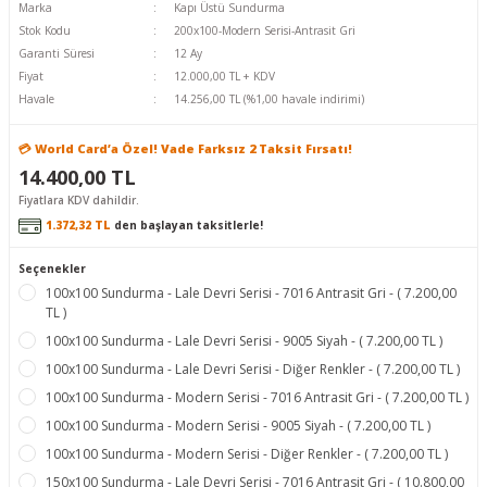
Marka
Kapı Üstü Sundurma
Stok Kodu
200x100-Modern Serisi-Antrasit Gri
Garanti Süresi
12 Ay
Fiyat
12.000,00 TL + KDV
Havale
14.256,00 TL (%1,00 havale indirimi)
💳 World Card’a Özel! Vade Farksız 2 Taksit Fırsatı!
14.400,00 TL
Fiyatlara KDV dahildir.
1.372,32 TL
den başlayan taksitlerle!
Seçenekler
100x100 Sundurma - Lale Devri Serisi - 7016 Antrasit Gri - ( 7.200,00
TL )
100x100 Sundurma - Lale Devri Serisi - 9005 Siyah - ( 7.200,00 TL )
100x100 Sundurma - Lale Devri Serisi - Diğer Renkler - ( 7.200,00 TL )
100x100 Sundurma - Modern Serisi - 7016 Antrasit Gri - ( 7.200,00 TL )
100x100 Sundurma - Modern Serisi - 9005 Siyah - ( 7.200,00 TL )
100x100 Sundurma - Modern Serisi - Diğer Renkler - ( 7.200,00 TL )
150x100 Sundurma - Lale Devri Serisi - 7016 Antrasit Gri - ( 10.800,00