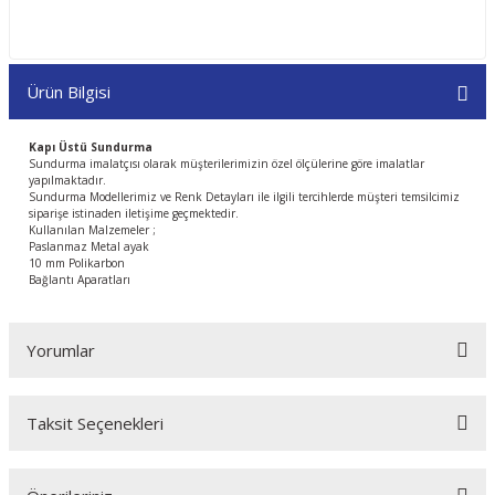
Ürün Bilgisi
Kapı Üstü Sundurma
Sundurma imalatçısı olarak müşterilerimizin özel ölçülerine göre imalatlar
yapılmaktadır.
Sundurma Modellerimiz ve Renk Detayları ile ilgili tercihlerde müşteri temsilcimiz
siparişe istinaden iletişime geçmektedir.
Kullanılan Malzemeler ;
Paslanmaz Metal ayak
10 mm Polikarbon
Bağlantı Aparatları
Yorumlar
Taksit Seçenekleri
Bu ürüne ilk yorumu siz yapın!