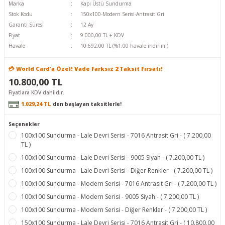
Marka
Kapı Üstü Sundurma
Stok Kodu
150x100-Modern Serisi-Antrasit Gri
Garanti Süresi
12 Ay
Fiyat
9.000,00 TL + KDV
Havale
10.692,00 TL (%1,00 havale indirimi)
💳 World Card’a Özel! Vade Farksız 2 Taksit Fırsatı!
10.800,00 TL
Fiyatlara KDV dahildir.
1.029,24 TL
den başlayan taksitlerle!
Seçenekler
100x100 Sundurma - Lale Devri Serisi - 7016 Antrasit Gri - ( 7.200,00
TL )
100x100 Sundurma - Lale Devri Serisi - 9005 Siyah - ( 7.200,00 TL )
100x100 Sundurma - Lale Devri Serisi - Diğer Renkler - ( 7.200,00 TL )
100x100 Sundurma - Modern Serisi - 7016 Antrasit Gri - ( 7.200,00 TL )
100x100 Sundurma - Modern Serisi - 9005 Siyah - ( 7.200,00 TL )
100x100 Sundurma - Modern Serisi - Diğer Renkler - ( 7.200,00 TL )
150x100 Sundurma - Lale Devri Serisi - 7016 Antrasit Gri - ( 10.800,00