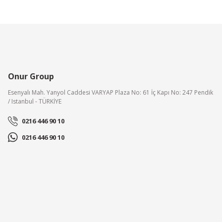
Onur Group
Esenyalı Mah. Yanyol Caddesi VARYAP Plaza No: 61 İç Kapı No: 247 Pendik
/ Istanbul - TÜRKİYE
0216 446 90 10
0216 446 90 10