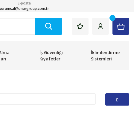
E-posta
kurumsal@onurgroup.com.tr
Alma
İş Güvenliği
İklimlendirme
arı
Kıyafetleri
Sistemleri