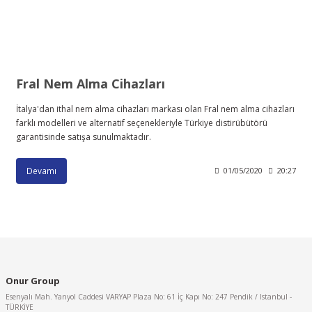
Fral Nem Alma Cihazları
İtalya'dan ithal nem alma cihazları markası olan Fral nem alma cihazları
farklı modelleri ve alternatif seçenekleriyle Türkiye distirübütörü
garantisinde satışa sunulmaktadır.
Devamı
01/05/2020
20:27
Onur Group
Esenyalı Mah. Yanyol Caddesi VARYAP Plaza No: 61 İç Kapı No: 247 Pendik / Istanbul -
TÜRKİYE