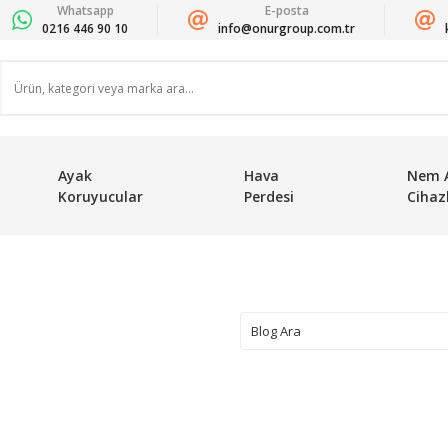
Whatsapp
E-posta
0216 446 90 10
info@onurgroup.com.tr
Ayak
Hava
Nem 
Koruyucular
Perdesi
Cihazl