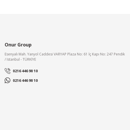
Onur Group
Esenyalı Mah. Yanyol Caddesi VARYAP Plaza No: 61 İç Kapı No: 247 Pendik
/ Istanbul - TÜRKİYE
0216 446 90 10
0216 446 90 10