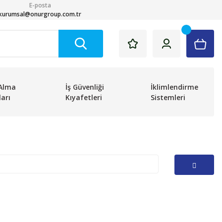
E-posta
kurumsal@onurgroup.com.tr
Alma
İş Güvenliği
İklimlendirme
arı
Kıyafetleri
Sistemleri