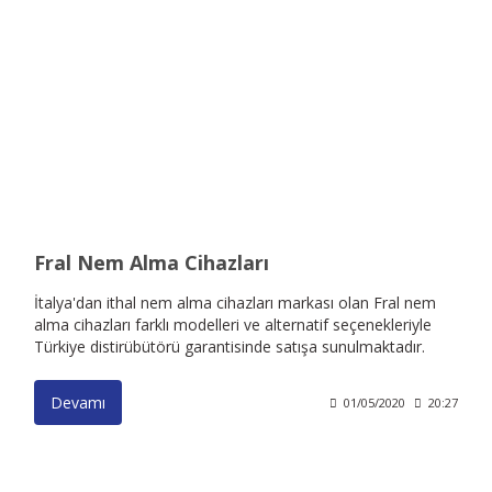
Fral Nem Alma Cihazları
İtalya'dan ithal nem alma cihazları markası olan Fral nem
alma cihazları farklı modelleri ve alternatif seçenekleriyle
Türkiye distirübütörü garantisinde satışa sunulmaktadır.
Devamı
01/05/2020
20:27