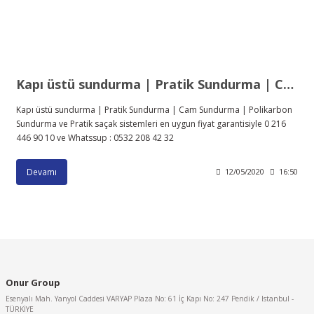
Kapı üstü sundurma | Pratik Sundurma | Cam Sundurma | Polikarbon Sundurma ve Pratik saçak sistemleri
Kapı üstü sundurma | Pratik Sundurma | Cam Sundurma | Polikarbon
Sundurma ve Pratik saçak sistemleri en uygun fiyat garantisiyle 0 216
446 90 10 ve Whatssup : 0532 208 42 32
Devamı
12/05/2020
16:50
Onur Group
Esenyalı Mah. Yanyol Caddesi VARYAP Plaza No: 61 İç Kapı No: 247 Pendik / Istanbul -
TÜRKİYE