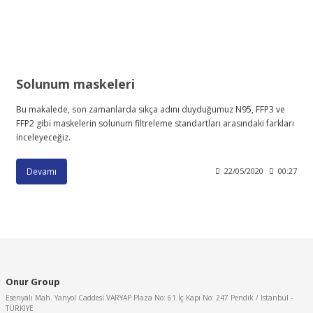
Solunum maskeleri
Bu makalede, son zamanlarda sıkça adını duyduğumuz N95, FFP3 ve
FFP2 gibi maskelerin solunum filtreleme standartları arasındaki farkları
inceleyeceğiz.
Devamı
22/05/2020
00:27
Onur Group
Esenyalı Mah. Yanyol Caddesi VARYAP Plaza No: 61 İç Kapı No: 247 Pendik / Istanbul -
TÜRKİYE