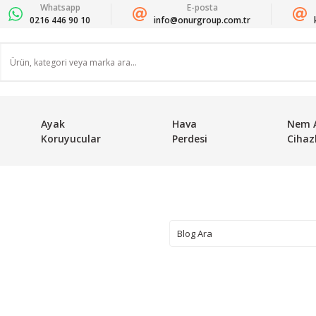
Whatsapp
E-posta
0216 446 90 10
info@onurgroup.com.tr
Ayak
Hava
Nem 
Koruyucular
Perdesi
Cihazl