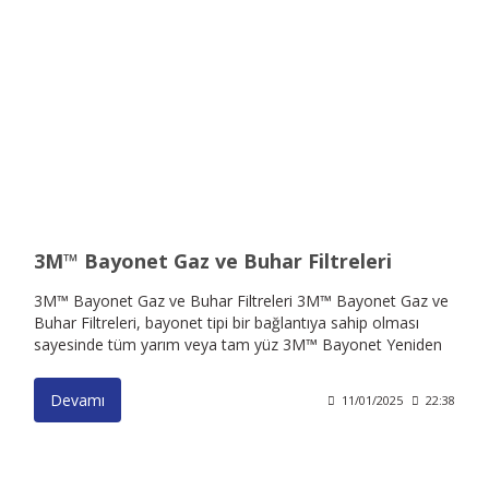
3M™ Bayonet Gaz ve Buhar Filtreleri
3M™ Bayonet Gaz ve Buhar Filtreleri 3M™️ Bayonet Gaz ve
Buhar Filtreleri, bayonet tipi bir bağlantıya sahip olması
sayesinde tüm yarım veya tam yüz 3M™️ Bayonet Yeniden
Kullanılabilir Solunum Maskeleriyle uyumludur ve görüş
alanınızı optimize edecek şekilde tasarlanmıştır. Bu filtreler
Devamı
11/01/2025
22:38
çeşitli tehlikeli ortamlarda kullanıma yönelik hafif ve dengeli
solunum koruması sağlar. Çok yönlü ve ergonomiktir, kolay
takılır: Çalışırken optimum görüş alanı ve konfor sağlayacak
şekilde tasarlanan 3M™️ Bayonet Gaz ve Buhar Filtrelerinin