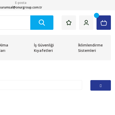
E-posta
kurumsal@onurgroup.com.tr
Alma
İş Güvenliği
İklimlendirme
arı
Kıyafetleri
Sistemleri