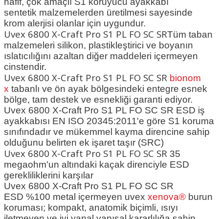
hafif, çok amaçlı S1 koruyucu ayakkabı
sentetik malzemelerden üretilmesi sayesinde
krom alerjisi olanlar için uygundur.
Uvex 6800 X-Craft Pro S1 PL FO SC SR
Tüm taban
malzemeleri silikon, plastikleştirici ve boyanın
ıslatıcılığını azaltan diğer maddeleri içermeyen
cinstendir.
Uvex 6800 X-Craft Pro S1 PL FO SC SR
bionom
x
tabanlı ve ön ayak bölgesindeki entegre esnek
bölge, tam destek ve esnekliği garanti ediyor.
Uvex 6800 X-Craft Pro S1 PL FO SC SR ESD
iş
ayakkabısı EN ISO 20345:2011'e göre S1 koruma
sınıfındadır ve mükemmel kayma direncine sahip
olduğunu belirten ek işaret taşır (SRC)
Uvex 6800 X-Craft Pro S1 PL FO SC SR
35
megaohm'un altındaki kaçak direnciyle ESD
gerekliliklerini karşılar
Uvex 6800 X-Craft Pro S1 PL FO SC SR
ESD
%100 metal içermeyen uvex
xenova®
burun
koruması; kompakt, anatomik biçimli, ısıyı
iletmeyen ve iyi yanal yapısal kararlılığa sahip