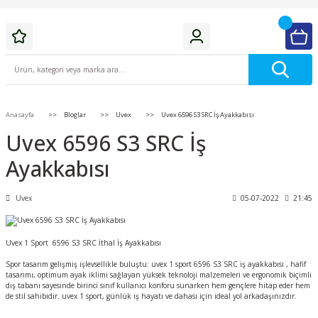
Anasayfa
Bloglar
Uvex
Uvex 6596 S3 SRC İş Ayakkabısı
Uvex 6596 S3 SRC İş
Ayakkabısı
Uvex
05-07-2022
21:45
Uvex 1 Sport 6596 S3 SRC İthal İş Ayakkabısı
Spor tasarım gelişmiş işlevsellikle buluştu: uvex 1 sport 6596 S3 SRC iş ayakkabısı , hafif
tasarımı, optimum ayak iklimi sağlayan yüksek teknoloji malzemeleri ve ergonomik biçimli
dış tabanı sayesinde birinci sınıf kullanıcı konforu sunarken hem gençlere hitap eder hem
de stil sahibidir. uvex 1 sport, günlük iş hayatı ve dahası için ideal yol arkadaşınızdır.