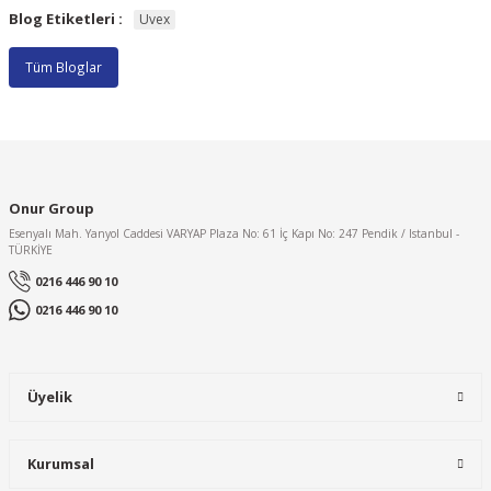
Blog Etiketleri :
Uvex
Tüm Bloglar
Onur Group
Esenyalı Mah. Yanyol Caddesi VARYAP Plaza No: 61 İç Kapı No: 247 Pendik / Istanbul -
TÜRKİYE
0216 446 90 10
0216 446 90 10
Üyelik
Kurumsal