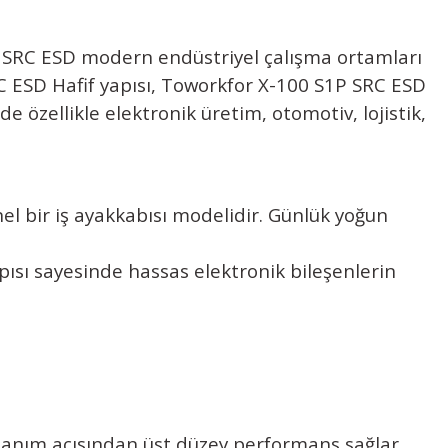
P SRC ESD
modern endüstriyel çalışma ortamları
RC ESD
Hafif yapısı,
Toworkfor X-100 S1P SRC ESD
 özellikle elektronik üretim, otomotiv, lojistik,
el bir iş ayakkabısı modelidir. Günlük yoğun
ısı sayesinde hassas elektronik bileşenlerin
lanım açısından üst düzey performans sağlar.