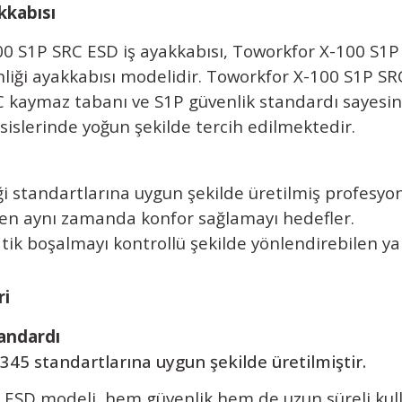
kkabısı
00 S1P SRC ESD iş ayakkabısı,
Toworkfor X-100 S1
nliği ayakkabısı modelidir.
Toworkfor X-100 S1P S
 kaymaz tabanı ve S1P güvenlik standardı sayesinde
islerinde yoğun şekilde tercih edilmektedir.
 standartlarına uygun şekilde üretilmiş profesyon
ırken aynı zamanda konfor sağlamayı hedefler.
ik boşalmayı kontrollü şekilde yönlendirebilen yap
ri
andardı
5 standartlarına uygun şekilde üretilmiştir.
C ESD modeli, hem güvenlik hem de uzun süreli kul