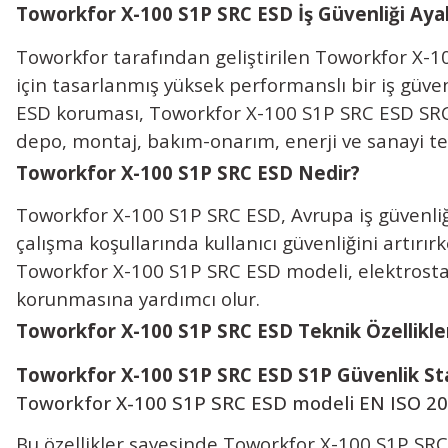
Toworkfor X-100 S1P SRC ESD İş Güvenliği Aya
Toworkfor tarafından geliştirilen Toworkfor X-1
için tasarlanmış yüksek performanslı bir iş güve
ESD koruması,
Toworkfor X-100 S1P SRC ESD
SRC
depo, montaj, bakım-onarım, enerji ve sanayi tes
Toworkfor X-100 S1P SRC ESD Nedir?
Toworkfor X-100 S1P SRC ESD, Avrupa iş güvenliği
çalışma koşullarında kullanıcı güvenliğini artır
Toworkfor X-100 S1P SRC ESD modeli, elektrostat
korunmasına yardımcı olur.
Toworkfor X-100 S1P SRC ESD Teknik Özellikle
Toworkfor X-100 S1P SRC ESD
S1P Güvenlik St
Toworkfor X-100 S1P SRC ESD modeli EN ISO 2034
Bu özellikler sayesinde Toworkfor X-100 S1P SR