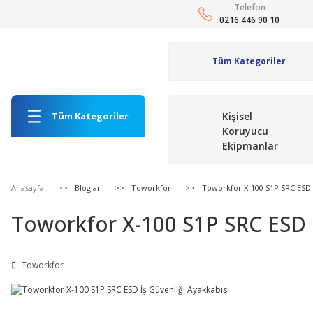
Telefon
0216 446 90 10
Tüm Kategoriler
Kişisel
Koruyucu
Ekipmanlar
Anasayfa
Bloglar
Toworkfor
Toworkfor X-100 S1P SRC ESD İ
Toworkfor X-100 S1P SRC ESD İ
Toworkfor