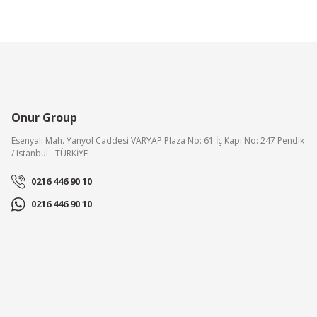
Onur Group
Esenyalı Mah. Yanyol Caddesi VARYAP Plaza No: 61 İç Kapı No: 247 Pendik
/ Istanbul - TÜRKİYE
0216 446 90 10
0216 446 90 10