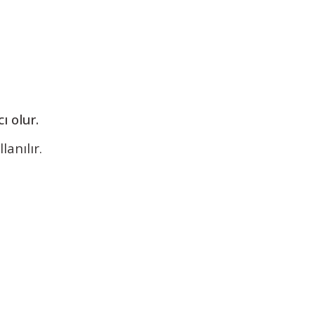
 olur.
anılır.