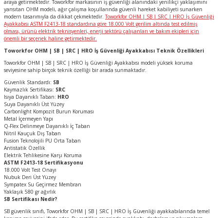
araya getirmektedir. Toworkfor markasının iş güvenliği alanındaki yenilikçi yaklaşımını
yansıtan OHM modeli, ağır çalışma koşullarında güvenli hareket kabiliyeti sunarken
modern tasarımıyla da dikkat çekmektedir.
Toworkfor OHM | SB | SRC | HRO İş Güvenliği
Ayakkabısı ASTM F2413-18 standardına göre 18.000 Volt gerilim altında test edilmiş
olması, ürünü elektrik teknisyenleri, enerji sektörü çalışanları ve bakım ekipleri için
önemli bir seçenek haline getirmektedir.
Toworkfor OHM | SB | SRC | HRO İş Güvenliği Ayakkabısı Teknik Özellikleri
Toworkfor OHM | SB | SRC | HRO İş Güvenliği Ayakkabısı modeli yüksek koruma
seviyesine sahip birçok teknik özelliği bir arada sunmaktadır.
Güvenlik Standardı:
SB
Kaymazlık Sertifikası:
SRC
Isıya Dayanıklı Taban:
HRO
Suya Dayanıklı Üst Yüzey
Carbonlight Kompozit Burun Koruması
Metal İçermeyen Yapı
Q-Flex Delinmeye Dayanıklı İç Taban
Nitril Kauçuk Dış Taban
Fusion Teknolojili PU Orta Taban
Antistatik Özellik
Elektrik Tehlikesine Karşı Koruma
ASTM F2413-18 Sertifikasyonu
18.000 Volt Test Onayı
Nubuk Deri Üst Yüzey
Sympatex Su Geçirmez Membran
Yaklaşık 580 gr ağırlık
SB Sertifikası Nedir?
SB güvenlik sınıfı, Toworkfor OHM | SB | SRC | HRO İş Güvenliği ayakkabılarında temel