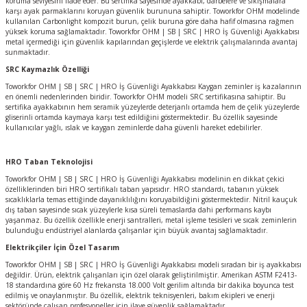
koruma seviyesini ifade eder. Bu sertifika sayesinde ayakkabı, darbelere ve sıkışmalara
karşı ayak parmaklarını koruyan güvenlik burununa sahiptir. Toworkfor OHM modelinde
kullanılan Carbonlight kompozit burun, çelik buruna göre daha hafif olmasına rağmen
yüksek koruma sağlamaktadır. Toworkfor OHM | SB | SRC | HRO İş Güvenliği Ayakkabısı
metal içermediği için güvenlik kapılarından geçişlerde ve elektrik çalışmalarında avantaj
sunmaktadır.
SRC Kaymazlık Özelliği
Toworkfor OHM | SB | SRC | HRO İş Güvenliği Ayakkabısı Kaygan zeminler iş kazalarının
en önemli nedenlerinden biridir. Toworkfor OHM modeli SRC sertifikasına sahiptir. Bu
sertifika ayakkabının hem seramik yüzeylerde deterjanlı ortamda hem de çelik yüzeylerde
gliserinli ortamda kaymaya karşı test edildiğini göstermektedir. Bu özellik sayesinde
kullanıcılar yağlı, ıslak ve kaygan zeminlerde daha güvenli hareket edebilirler.
HRO Taban Teknolojisi
Toworkfor OHM | SB | SRC | HRO İş Güvenliği Ayakkabısı modelinin en dikkat çekici
özelliklerinden biri HRO sertifikalı taban yapısıdır. HRO standardı, tabanın yüksek
sıcaklıklarla temas ettiğinde dayanıklılığını koruyabildiğini göstermektedir. Nitril kauçuk
dış taban sayesinde sıcak yüzeylerle kısa süreli temaslarda dahi performans kaybı
yaşanmaz. Bu özellik özellikle enerji santralleri, metal işleme tesisleri ve sıcak zeminlerin
bulunduğu endüstriyel alanlarda çalışanlar için büyük avantaj sağlamaktadır.
Elektrikçiler İçin Özel Tasarım
Toworkfor OHM | SB | SRC | HRO İş Güvenliği Ayakkabısı modeli sıradan bir iş ayakkabısı
değildir. Ürün, elektrik çalışanları için özel olarak geliştirilmiştir. Amerikan ASTM F2413-
18 standardına göre 60 Hz frekansta 18.000 Volt gerilim altında bir dakika boyunca test
edilmiş ve onaylanmıştır. Bu özellik, elektrik teknisyenleri, bakım ekipleri ve enerji
sektöründe çalışan profesyoneller için ilave güvenlik sağlamaktadır.