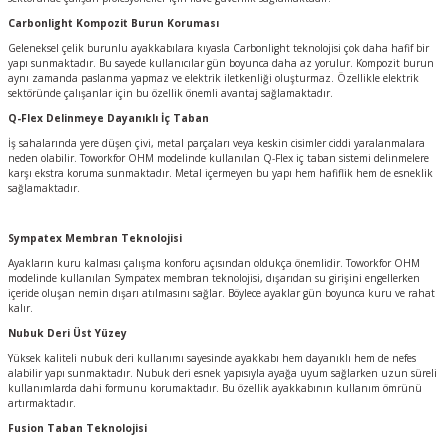
Carbonlight Kompozit Burun Koruması
Geleneksel çelik burunlu ayakkabılara kıyasla Carbonlight teknolojisi çok daha hafif bir
yapı sunmaktadır. Bu sayede kullanıcılar gün boyunca daha az yorulur. Kompozit burun
aynı zamanda paslanma yapmaz ve elektrik iletkenliği oluşturmaz. Özellikle elektrik
sektöründe çalışanlar için bu özellik önemli avantaj sağlamaktadır.
Q-Flex Delinmeye Dayanıklı İç Taban
İş sahalarında yere düşen çivi, metal parçaları veya keskin cisimler ciddi yaralanmalara
neden olabilir. Toworkfor OHM modelinde kullanılan Q-Flex iç taban sistemi delinmelere
karşı ekstra koruma sunmaktadır. Metal içermeyen bu yapı hem hafiflik hem de esneklik
sağlamaktadır.
Sympatex Membran Teknolojisi
Ayakların kuru kalması çalışma konforu açısından oldukça önemlidir. Toworkfor OHM
modelinde kullanılan Sympatex membran teknolojisi, dışarıdan su girişini engellerken
içeride oluşan nemin dışarı atılmasını sağlar. Böylece ayaklar gün boyunca kuru ve rahat
kalır.
Nubuk Deri Üst Yüzey
Yüksek kaliteli nubuk deri kullanımı sayesinde ayakkabı hem dayanıklı hem de nefes
alabilir yapı sunmaktadır. Nubuk deri esnek yapısıyla ayağa uyum sağlarken uzun süreli
kullanımlarda dahi formunu korumaktadır. Bu özellik ayakkabının kullanım ömrünü
artırmaktadır.
Fusion Taban Teknolojisi