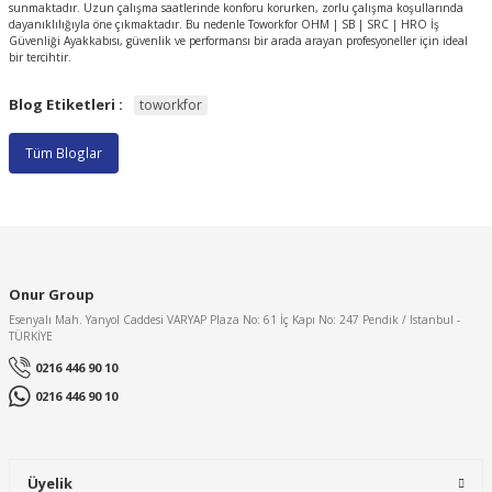
sunmaktadır. Uzun çalışma saatlerinde konforu korurken, zorlu çalışma koşullarında
dayanıklılığıyla öne çıkmaktadır. Bu nedenle Toworkfor OHM | SB | SRC | HRO İş
Güvenliği Ayakkabısı, güvenlik ve performansı bir arada arayan profesyoneller için ideal
bir tercihtir.
Blog Etiketleri :
toworkfor
Tüm Bloglar
Onur Group
Esenyalı Mah. Yanyol Caddesi VARYAP Plaza No: 61 İç Kapı No: 247 Pendik / Istanbul -
TÜRKİYE
0216 446 90 10
0216 446 90 10
Üyelik