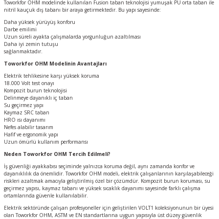
Toworkfor OHM modelinde kullanılan Fusion taban teknolojisi yumuşak PU orta taban ile
nitril kauçuk dış tabanı bir araya getirmektedir. Bu yapı sayesinde:
Daha yüksek yürüyüş konforu
Darbe emilimi
Uzun süreli ayakta çalışmalarda yorgunluğun azaltılması
Daha iyi zemin tutuşu
sağlanmaktadır.
Toworkfor OHM Modelinin Avantajları
Elektrik tehlikesine karşı yüksek koruma
18.000 Volt test onayı
Kompozit burun teknolojisi
Delinmeye dayanıklı iç taban
Su geçirmez yapı
Kaymaz SRC taban
HRO ısı dayanımı
Nefes alabilir tasarım
Hafif ve ergonomik yapı
Uzun ömürlü kullanım performansı
Neden Toworkfor OHM Tercih Edilmeli?
İş güvenliği ayakkabısı seçiminde yalnızca koruma değil, aynı zamanda konfor ve
dayanıklılık da önemlidir. Toworkfor OHM modeli, elektrik çalışanlarının karşılaşabileceği
riskleri azaltmak amacıyla geliştirilmiş özel bir çözümdür. Kompozit burun koruması, su
geçirmez yapısı, kaymaz tabanı ve yüksek sıcaklık dayanımı sayesinde farklı çalışma
ortamlarında güvenle kullanılabilir.
Elektrik sektöründe çalışan profesyoneller için geliştirilen VOLT1 koleksiyonunun bir üyesi
olan Toworkfor OHM, ASTM ve EN standartlarına uygun yapısıyla üst düzey güvenlik