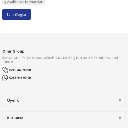
İş Ayakkabısı Numaraları
Tüm Bloglar
Onur Group
Esenyalı Mah. Yanyol Caddesi VARYAP Plaza No: 61 İç Kapı No: 247 Pendik / Istanbul -
TÜRKİYE
0216 446 90 10
0216 446 90 10
Üyelik
Kurumsal