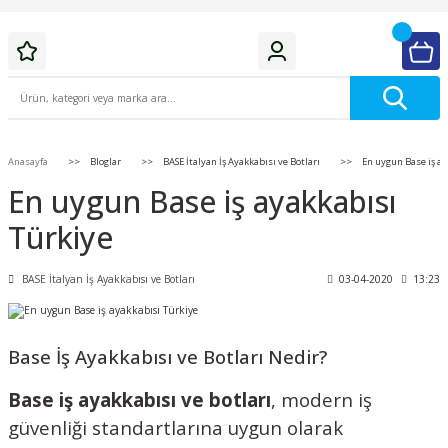
Anasayfa
Bloglar
BASE İtalyan İş Ayakkabısı ve Botları
En uygun Base iş ay
En uygun Base iş ayakkabısı
Türkiye
BASE İtalyan İş Ayakkabısı ve Botları
03-04-2020
13:23
Base İş Ayakkabısı ve Botları Nedir?
Base iş ayakkabısı ve botları
, modern iş
güvenliği standartlarına uygun olarak