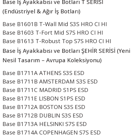
Base İş Ayakkabısı ve Botları
T SERİSİ
(Endüstriyel & Ağır İş Botları)
Base B1601B T-Wall Mid S3S HRO CI HI
Base B1603 T-Fort Mid S7S HRO CI HI
Base B1613 T-Robust Top S7S HRO CI HI
Base İş Ayakkabısı ve Botları
ŞEHİR SERİSİ (Yeni
Nesil Tasarım – Avrupa Koleksiyonu)
Base B1711A ATHENS S3S ESD
Base B1711B AMSTERDAM S3S ESD
Base B1711C MADRID S1PS ESD
Base B1711E LISBON S1PS ESD
Base B1712A BOSTON S3S ESD
Base B1712B DUBLIN S3S ESD
Base B1713A HELSINKI S7S ESD
Base B1714A COPENHAGEN S7S ESD