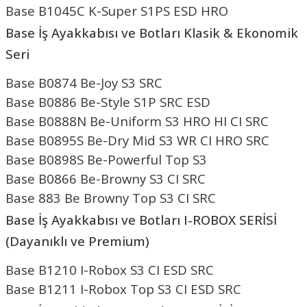
Base B1045C K-Super S1PS ESD HRO
Base İş Ayakkabısı ve Botları
Klasik & Ekonomik
Seri
Base B0874 Be-Joy S3 SRC
Base B0886 Be-Style S1P SRC ESD
Base B0888N Be-Uniform S3 HRO HI CI SRC
Base B0895S Be-Dry Mid S3 WR CI HRO SRC
Base B0898S Be-Powerful Top S3
Base B0866 Be-Browny S3 CI SRC
Base 883 Be Browny Top S3 CI SRC
Base İş Ayakkabısı ve Botları
I-ROBOX SERİSİ
(Dayanıklı ve Premium)
Base B1210 I-Robox S3 CI ESD SRC
Base B1211 I-Robox Top S3 CI ESD SRC