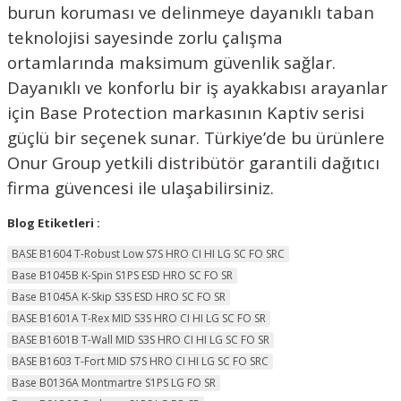
burun koruması ve delinmeye dayanıklı taban
teknolojisi sayesinde zorlu çalışma
ortamlarında maksimum güvenlik sağlar.
Dayanıklı ve konforlu bir iş ayakkabısı arayanlar
için Base Protection markasının Kaptiv serisi
güçlü bir seçenek sunar. Türkiye’de bu ürünlere
Onur Group yetkili distribütör garantili dağıtıcı
firma güvencesi ile ulaşabilirsiniz.
Blog Etiketleri :
BASE B1604 T-Robust Low S7S HRO CI HI LG SC FO SRC
Base B1045B K-Spin S1PS ESD HRO SC FO SR
Base B1045A K-Skip S3S ESD HRO SC FO SR
BASE B1601A T-Rex MID S3S HRO CI HI LG SC FO SR
BASE B1601B T-Wall MID S3S HRO CI HI LG SC FO SR
BASE B1603 T-Fort MID S7S HRO CI HI LG SC FO SRC
Base B0136A Montmartre S1PS LG FO SR