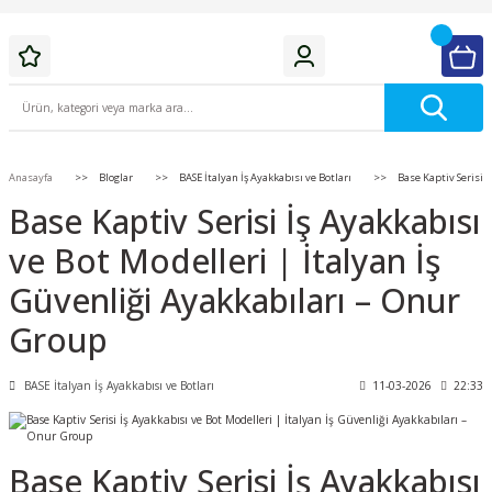
Anasayfa
Bloglar
BASE İtalyan İş Ayakkabısı ve Botları
Base Kaptiv Serisi 
Base Kaptiv Serisi İş Ayakkabısı
ve Bot Modelleri | İtalyan İş
Güvenliği Ayakkabıları – Onur
Group
BASE İtalyan İş Ayakkabısı ve Botları
11-03-2026
22:33
Base Kaptiv Serisi İş Ayakkabısı