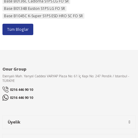
Base B0136C Cadorna S1PS LG FO SR
Base B0134B Euston S1PS LG FO SR
Base B1045C K-Super S1PS ESD HRO SC FO SR
Tüm Bloglar
Onur Group
Esenyalı Mah. Yanyol Caddesi VARYAP Plaza No: 61 İç Kapı No: 247 Pendik / Istanbul -
TÜRKİYE
0216 446 90 10
0216 446 90 10
Üyelik